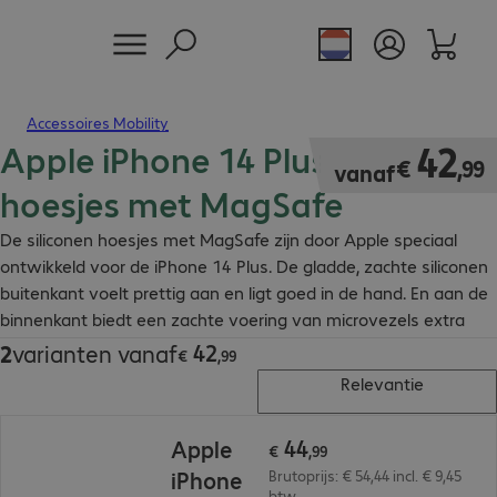
Accessoires Mobility
Apple iPhone 14 Plus siliconen
€ 42,99
42
€
,
99
vanaf
hoesjes met MagSafe
De siliconen hoesjes met MagSafe zijn door Apple speciaal
ontwikkeld voor de iPhone 14 Plus. De gladde, zachte siliconen
buitenkant voelt prettig aan en ligt goed in de hand. En aan de
binnenkant biedt een zachte voering van microvezels extra
bescherming.
42
2
varianten vanaf
€ 42,99
€
,
99
Relevantie
€ 44,99
44
Apple
€
,
99
iPhone
Brutoprijs: € 54,44 incl. € 9,45
btw