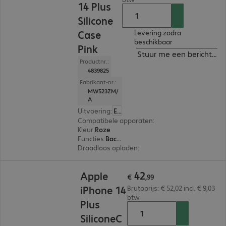
14 Plus
Silicone
Case
Levering zodra
beschikbaar
Pink
Stuur me een bericht ind
Productnr.:
4839825
Fabrikant-nr.:
MW523ZM/
A
Uitvoering
:
Europa
Compatibele apparaten
:
Apple iPhone 14 Plus
Kleur
:
Roze
Functies
:
Back protection
Draadloos opladen
:
Ja
€ 42,99
42
Apple
€
,
99
iPhone 14
Brutoprijs: € 52,02 incl. € 9,03
btw
Plus
SiliconeC