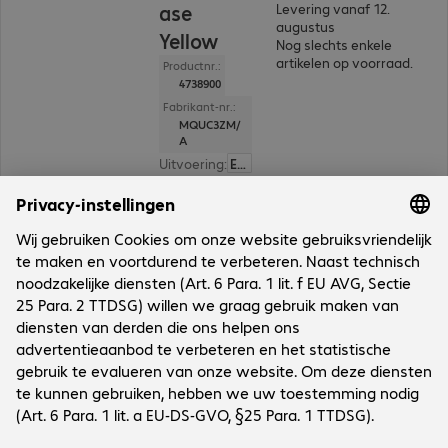
ase
Levering vanaf 12.
augustus
Yellow
Nog slechts enkele
artikelen op voorraad.
Productnr.:
4738900
Fabrikant-nr.:
MQUC3ZM/
A
Uitvoering
:
Europa
Compatibele apparaten
:
Apple iPhone 14 Plus
Kleur
:
Geel
Functies
:
Back protection
Draadloos opladen
:
Ja
2 van 2 resultaten
Toon meer
Onderneming
Bechtle vestigingen