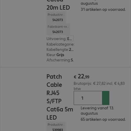
augustus
20m LED
31 artikelen op voorraad.
Productnr.:
542073
Fabrikant-nr.:
542073
Uitvoering
:
Europa
Kabelcategorie
:
Cat 6a
Kabellengte
:
20 m
Kleur
:
Grijs
Afscherming
:
S/FTP (PIMF)
€ 22,99
22
Patch
€
,
99
Cable
Brutoprijs: € 27,82 incl. € 4,83
btw
RJ45
S/FTP
Cat6a 5m
Levering vanaf 13.
augustus
LED
65 artikelen op voorraad.
Productnr.:
539983