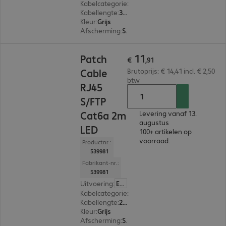
Kabelcategorie
:
Cat 6a
Kabellengte
:
3 m
Kleur
:
Grijs
Afscherming
:
S/FTP (PIMF)
€ 11,91
11
Patch
€
,
91
Cable
Brutoprijs: € 14,41 incl. € 2,50
btw
RJ45
S/FTP
Cat6a 2m
Levering vanaf 13.
augustus
LED
100+ artikelen op
voorraad.
Productnr.:
539981
Fabrikant-nr.:
539981
Uitvoering
:
Europa
Kabelcategorie
:
Cat 6a
Kabellengte
:
2 m
Kleur
:
Grijs
Afscherming
:
S/FTP (PIMF)