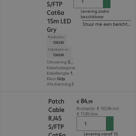
S/FTP
Cat6a
Levering zodra
beschikbaar
15m LED
Stuur me een bericht ind
Gry
Productnr.:
726230
Fabrikant-nr.:
726230
Uitvoering
:
Europa
Kabelcategorie
:
Cat 6a
Kabellengte
:
15 m
Kleur
:
Grijs
Afscherming
:
S/FTP (PIMF)
€ 84,99
84
Patch
€
,
99
Cable
Brutoprijs: € 102,84 incl.
€ 17,85 btw
RJ45
S/FTP
Cat6a
Levering vanaf 13.