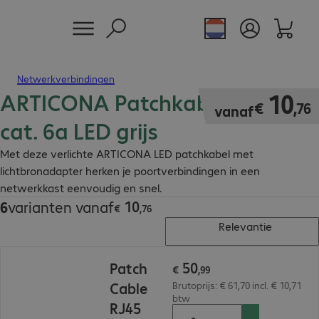
Netwerkverbindingen
ARTICONA Patchkabel S/FTP
€ 10,76
10
€
,
76
vanaf
cat. 6a LED grijs
Met deze verlichte ARTICONA LED patchkabel met
lichtbronadapter herken je poortverbindingen in een
netwerkkast eenvoudig en snel.
10
6
varianten vanaf
€ 10,76
€
,
76
Relevantie
€ 50,99
50
Patch
€
,
99
Cable
Brutoprijs: € 61,70 incl. € 10,71
btw
RJ45