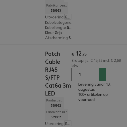
Fabrikant-nr.:
539983
Uitvoering
:
Europa
Kabelcategorie
:
Cat 6a
Kabellengte
:
5 m
Kleur
:
Grijs
Afscherming
:
S/FTP (PIMF)
€ 12,75
12
Patch
€
,
75
Cable
Brutoprijs: € 15,43 incl. € 2,68
btw
RJ45
S/FTP
Cat6a 3m
Levering vanaf 13.
augustus
LED
100+ artikelen op
voorraad.
Productnr.:
539982
Fabrikant-nr.:
539982
Uitvoering
:
Europa