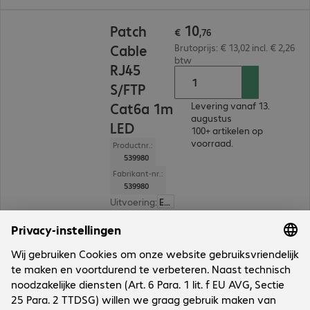
€ 10,76
10
Patch
€
,
76
Cable
Brutoprijs: € 13,02 incl. € 2,26
btw
RJ45
S/FTP
Cat6a 1m
Levering vanaf 13.
augustus
LED
100+ artikelen op
voorraad.
Productnr.:
539980
Fabrikant-nr.:
539980
Uitvoering
:
Europa
Kabelcategorie
:
Cat 6a
Kabellengte
:
1 m
Kleur
:
Grijs
Afscherming
:
S/FTP (PIMF)
6 van 6 resultaten
Toon meer