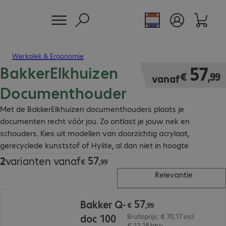
Werkplek & Ergonomie
BakkerElkhuizen
€ 57,99
57
€
,
99
vanaf
Documenthouder
Met de BakkerElkhuizen documenthouders plaats je
documenten recht vóór jou. Zo ontlast je jouw nek en
schouders. Kies uit modellen van doorzichtig acrylaat,
gerecyclede kunststof of Hylite, al dan niet in hoogte
verstelbaar.
57
2
varianten vanaf
€ 57,99
€
,
99
Relevantie
€ 57,99
57
Bakker Q-
€
,
99
doc 100
Brutoprijs: € 70,17 incl.
€ 12,18 btw