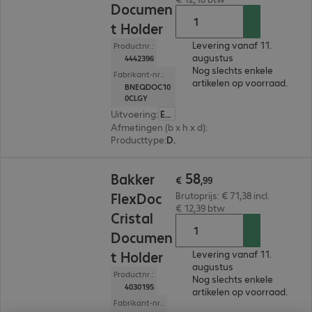
Documen
t Holder
Levering vanaf 11.
Productnr.:
augustus
4442396
Nog slechts enkele
Fabrikant-nr.:
artikelen op voorraad.
BNEQDOC10
0CLGY
Uitvoering
:
Europa
Afmetingen (b x h x d)
:
455 x 95 x 290 mm
Producttype
:
Documenthouder
€ 58,99
58
Bakker
€
,
99
FlexDoc
Brutoprijs: € 71,38 incl.
€ 12,39 btw
Cristal
Documen
t Holder
Levering vanaf 11.
augustus
Productnr.:
Nog slechts enkele
4030195
artikelen op voorraad.
Fabrikant-nr.: