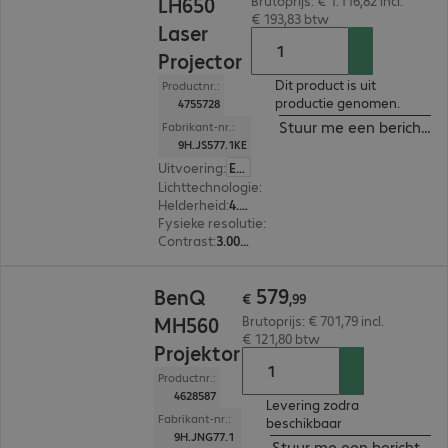
LH650
Brutoprijs: € 1.116,82 incl.
€ 193,83 btw
Laser
Projector
Dit product is uit
Productnr.:
productie genomen.
4755728
Stuur me een bericht in
Fabrikant-nr.:
9H.JS577.1KE
Uitvoering
:
Europa
Lichttechnologie
:
Laser
Helderheid
:
4.000 ANSI-lumen
Fysieke resolutie
:
1.920 x 1.080 FHD
Contrast
:
3.000.000:1
€ 579,99
579
BenQ
€
,
99
MH560
Brutoprijs: € 701,79 incl.
€ 121,80 btw
Projektor
Productnr.:
4628587
Levering zodra
Fabrikant-nr.:
beschikbaar
9H.JNG77.1
Stuur me een bericht ind