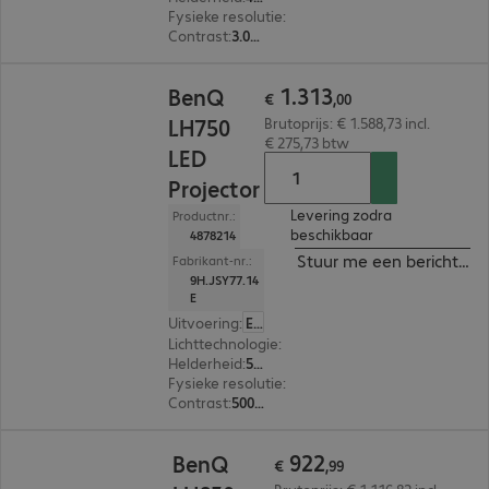
Fysieke resolutie
:
1.920 x 1.080 FHD
Contrast
:
3.000.000:1
€ 1.313,00
1
.
313
BenQ
€
,
00
LH750
Brutoprijs: € 1.588,73 incl.
€ 275,73 btw
LED
Projector
Levering zodra
Productnr.:
beschikbaar
4878214
Stuur me een bericht ind
Fabrikant-nr.:
9H.JSY77.14
E
Uitvoering
:
Europa
Lichttechnologie
:
LED
Helderheid
:
5.000 ANSI-lumen
Fysieke resolutie
:
1.920 x 1.080 FHD
Contrast
:
500.000:1
€ 922,99
922
BenQ
€
,
99