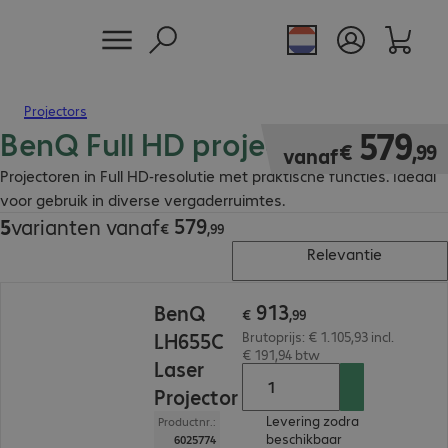
Projectors
BenQ Full HD projectoren
€ 579,99
579
€
,
99
vanaf
Projectoren in Full HD-resolutie met praktische functies. Ideaal
voor gebruik in diverse vergaderruimtes.
579
5
varianten vanaf
€ 579,99
€
,
99
Relevantie
€ 913,99
913
BenQ
€
,
99
LH655C
Brutoprijs: € 1.105,93 incl.
€ 191,94 btw
Laser
Projector
Levering zodra
Productnr.:
beschikbaar
6025774