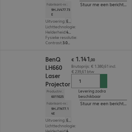
Stuur me een bericht ind
Fabrikant-nr.:
9H.JV477.73
E
Uitvoering
:
Europa
Lichttechnologie
:
Laser
Helderheid
:
4.000 ANSI-lumen
Fysieke resolutie
:
1.920 x 1.080 FHD
Contrast
:
3.000.000:1
€ 1.141,00
1
.
141
BenQ
€
,
00
LH660
Brutoprijs: € 1.380,61 incl.
€ 239,61 btw
Laser
Projector
Levering zodra
Productnr.:
beschikbaar
6011025
Stuur me een bericht ind
Fabrikant-nr.:
9H.JTN77.1
4E
Uitvoering
:
Europa
Lichttechnologie
:
Laser
Helderheid
:
4.600 ANSI-lumen