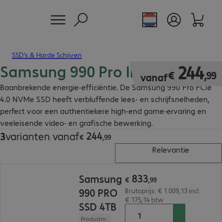
SSD’s & Harde Schijven
Samsung 990 Pro Internal SSD
€ 244,99
244
€
,
99
vanaf
Baanbrekende energie-efficiëntie. De Samsung 990 Pro PCIe
4.0 NVMe SSD heeft verbluffende lees- en schrijfsnelheden,
perfect voor een authentiekere high-end game-ervaring en
veeleisende video- en grafische bewerking.
244
3
varianten vanaf
€ 244,99
€
,
99
Relevantie
€ 833,99
833
Samsung
€
,
99
990 PRO
Brutoprijs: € 1.009,13 incl.
€ 175,14 btw
SSD 4TB
Productnr.: