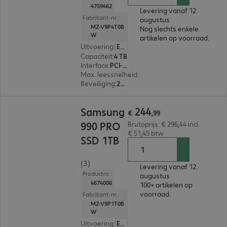
4759462
Levering vanaf 12.
Fabrikant-nr.:
augustus
MZ-V9P4T0B
Nog slechts enkele
W
artikelen op voorraad.
Uitvoering
:
Europa
Capaciteit
:
4 TB
Interface
:
PCI-Express (x4) M.2 2280
Max. leessnelheid
:
7.400 MB/s
Beveiliging
:
256-bit AES-versleuteling, Self-Encrypting Drive (SED) - TCG OPAL
€ 244,99
244
Samsung
€
,
99
990 PRO
Brutoprijs: € 296,44 incl.
€ 51,45 btw
SSD 1TB
(3)
Levering vanaf 12.
Productnr.:
augustus
4674006
100+ artikelen op
voorraad.
Fabrikant-nr.:
MZ-V9P1T0B
W
Uitvoering
:
Europa