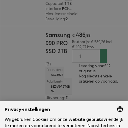
Capaciteit
:
1 TB
Interface
:
PCI-Express (x4) M.2 2280
Max. leessnelheid
:
7.400 MB/s
Beveiliging
:
256-bit AES-versleuteling
€ 486,99
486
Samsung
€
,
99
990 PRO
Brutoprijs: € 589,26 incl.
€ 102,27 btw
SSD 2TB
(3)
Levering vanaf 12.
Productnr.:
augustus
4673973
Nog slechts enkele
artikelen op voorraad.
Fabrikant-nr.:
MZ-V9P2T0B
W
Uitvoering
:
Europa
Capaciteit
:
2 TB
Interface
:
PCI-Express (x4) M.2 2280
Max. leessnelheid
:
7.450 MB/s
Beveiliging
:
256-bit AES-versleuteling
3 van 3 resultaten