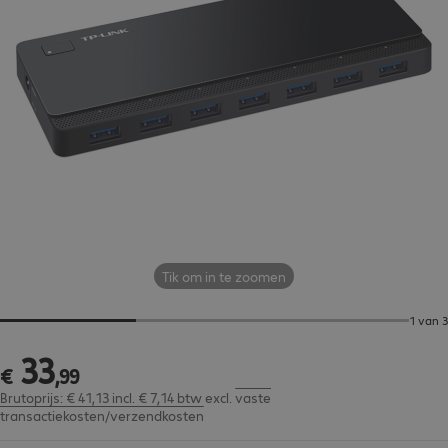
Tik om in te zoomen
1 van 3
33
€ 33,99
€
,
99
Brutoprijs: € 41,13 incl. € 7,14 btw
excl.
vaste
transactiekosten/verzendkosten