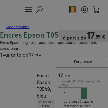
Consommables
Encres Epson T054
17,99 €
17
,
99
€
à partir de
Encre Epson originale - pour des impressions fiables sans
compromis.
17
1
variante de
17,99 €
,
99
€
Pertinence
17,99 €
17
Encre
,
99
€
Epson
Prix brut : 21,77 € avec 3,78 €
de TVA
T0549,
bleu
Livraison dès que la
Réf. produit :
marchandise sera
381669