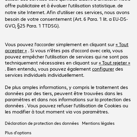
Le groupe
Le groupe
Service clients
Sites Bechtle
Carrière
Conditions de livraison et de paiement
Presse
Social Media
Centre d'aide
Relations investisseurs
Newsletter
Facebook
LinkedIn
Notre offre est exclusivement destinée aux
Instagram
clients professionnels et publics.
Les prix se comprennent en EUR hors TVA en
vigueur.
Mentions légales
Déclaration de protection des
données
CGV