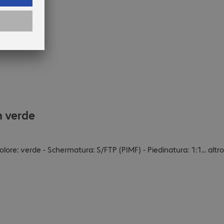
m verde
lore: verde - Schermatura: S/FTP (PIMF) - Piedinatura: 1:1
...
altro