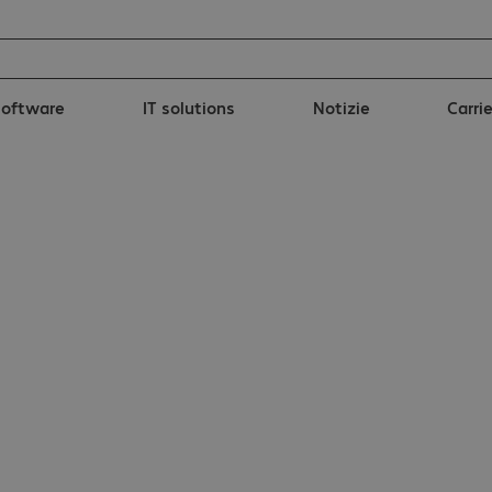
Software
IT solutions
Notizie
Carri
 Draka UC900