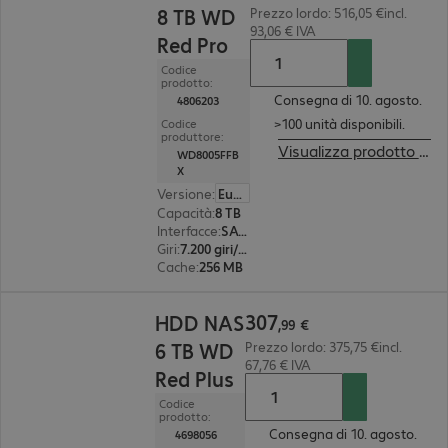
8 TB WD
Prezzo lordo: 516,05 €incl.
93,06 € IVA
Red Pro
Codice
prodotto:
Consegna di 10. agosto.
4806203
>100 unità disponibili.
Codice
produttore:
Visualizza prodotto successore
WD8005FFB
X
Versione
:
Europa
Capacità
:
8 TB
Interfacce
:
SATA 3.0 (6 Gbit/s) 8,9 cm (3,5")
Giri
:
7.200 giri/min.
Cache
:
256 MB
307,99 €
307
HDD NAS
,
99
€
6 TB WD
Prezzo lordo: 375,75 €incl.
67,76 € IVA
Red Plus
Codice
prodotto:
Consegna di 10. agosto.
4698056