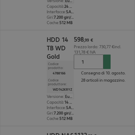
Versione
:
Europa
Capacità
:
24 TB
Interfacce
:
SATA 3.0 (6 Gbit/s) 8,9 cm (3,5")
Giri
:
7.200 giri/min.
Cache
:
512 MB
598,99 €
598
HDD 14
,
99
€
TB WD
Prezzo lordo: 730,77 €incl.
131,78 € IVA
Gold
Codice
prodotto:
Consegna di 10. agosto.
4788166
28 articoli in magazzino.
Codice
produttore:
WD142KRYZ
Versione
:
Europa
Capacità
:
14 TB
Interfacce
:
SATA 3.0 (6 Gbit/s) 8,9 cm (3,5")
Giri
:
7.200 giri/min.
Cache
:
512 MB
1132,00 €
1132