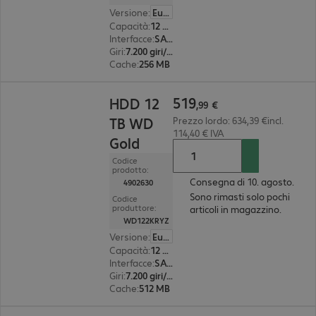
Versione
:
Europa
Capacità
:
12 TB
Interfacce
:
SATA 3.0 (6 Gbit/s) 8,9 cm (3,5")
Giri
:
7.200 giri/min.
Cache
:
256 MB
519,99 €
519
HDD 12
,
99
€
TB WD
Prezzo lordo: 634,39 €incl.
114,40 € IVA
Gold
Codice
prodotto:
Consegna di 10. agosto.
4902630
Sono rimasti solo pochi
Codice
produttore:
articoli in magazzino.
WD122KRYZ
Versione
:
Europa
Capacità
:
12 TB
Interfacce
:
SATA 3.0 (6 Gbit/s) 8,9 cm (3,5")
Giri
:
7.200 giri/min.
Cache
:
512 MB
1105,00 €