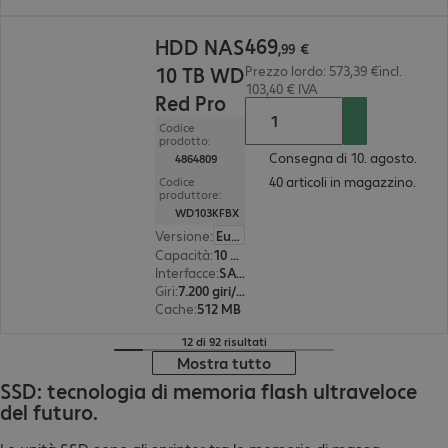
469,99 €
469
HDD NAS
,
99
€
10 TB WD
Prezzo lordo: 573,39 €incl.
103,40 € IVA
Red Pro
Codice
prodotto:
Consegna di 10. agosto.
4864809
40 articoli in magazzino.
Codice
produttore:
WD103KFBX
Versione
:
Europa
Capacità
:
10 TB
Interfacce
:
SATA 3.0 (6 Gbit/s) 8,9 cm (3,5")
Giri
:
7.200 giri/min.
Cache
:
512 MB
12 di 92 risultati
Mostra tutto
SSD: tecnologia di memoria flash ultraveloce
del futuro.