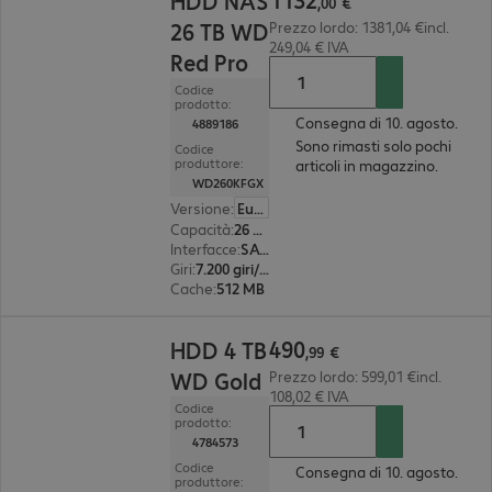
HDD NAS
,
00
€
26 TB WD
Prezzo lordo: 1381,04 €incl.
249,04 € IVA
Red Pro
Codice
prodotto:
Consegna di 10. agosto.
4889186
Sono rimasti solo pochi
Codice
produttore:
articoli in magazzino.
WD260KFGX
Versione
:
Europa
Capacità
:
26 TB
Interfacce
:
SATA 3.0 (6 Gbit/s) 8,9 cm (3,5")
Giri
:
7.200 giri/min.
Cache
:
512 MB
490,99 €
490
HDD 4 TB
,
99
€
WD Gold
Prezzo lordo: 599,01 €incl.
108,02 € IVA
Codice
prodotto:
4784573
Codice
Consegna di 10. agosto.
produttore: