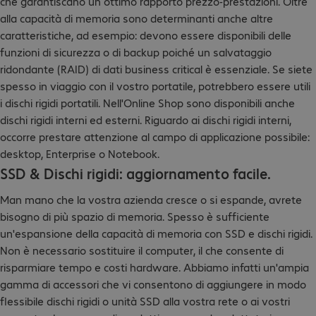
che garantiscano un ottimo rapporto prezzo-prestazioni. Oltre
alla capacità di memoria sono determinanti anche altre
caratteristiche, ad esempio: devono essere disponibili delle
funzioni di sicurezza o di backup poiché un salvataggio
ridondante (RAID) di dati business critical è essenziale. Se siete
spesso in viaggio con il vostro portatile, potrebbero essere utili
i dischi rigidi portatili. Nell'Online Shop sono disponibili anche
dischi rigidi interni ed esterni. Riguardo ai dischi rigidi interni,
occorre prestare attenzione al campo di applicazione possibile:
desktop, Enterprise o Notebook.
SSD & Dischi rigidi: aggiornamento facile.
Man mano che la vostra azienda cresce o si espande, avrete
bisogno di più spazio di memoria. Spesso è sufficiente
un'espansione della capacità di memoria con SSD e dischi rigidi.
Non è necessario sostituire il computer, il che consente di
risparmiare tempo e costi hardware. Abbiamo infatti un'ampia
gamma di accessori che vi consentono di aggiungere in modo
flessibile dischi rigidi o unità SSD alla vostra rete o ai vostri