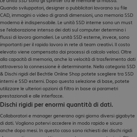
Le unità SSD sono gli sprinter tra le memorie di massa.
Quando sviluppatori, designer o pubblicitari lavorano su file
CAD, immagini o video di grandi dimensioni, una memoria SSD
moderna è indispensabile. Le unità SSD interne sono un must
se l’elaborazione intensa dei dati sul computer determina i
flussi di lavoro giornalieri. Le unità SSD esterne, invece, sono
importanti per il rapido lavoro in rete di team creativi. Il costo
elevato viene compensato dai processi di calcolo veloci. Oltre
alla capacità di memoria, anche la velocità di trasferimento dati
attraverso la connessione è determinante. Nella categoria SSD
& Dischi rigidi del Bechtle Online Shop potete scegliere tra SSD
interni e SSD esterni. Dopo questa selezione di base, potete
utilizzare le ulteriori opzioni di filtro in base ai parametri
prestazionali e alle interfacce.
Dischi rigidi per enormi quantità di dati.
Collaboratori e manager generano ogni giorno diversi gigabyte
di dati. Vogliono potervi accedere in modo rapido e sicuro
anche dopo mesi. In questo caso sono richiesti dei dischi rigidi