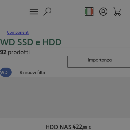
Componenti
WD SSD e HDD
92
prodotti
Importanza
WD
Rimuovi filtri
422,99 €
422
HDD NAS
,
99
€