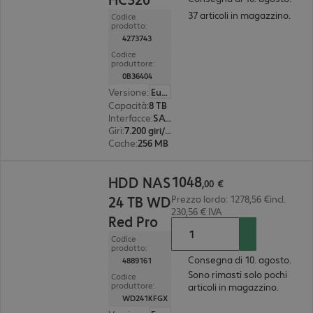
37 articoli in magazzino.
Codice
prodotto:
4273743
Codice
produttore:
0B36404
Versione
:
Europa
Capacità
:
8 TB
Interfacce
:
SATA 3.0 (6 Gbit/s) 8,9 cm (3,5")
Giri
:
7.200 giri/min.
Cache
:
256 MB
1048,00 €
1048
HDD NAS
,
00
€
24 TB WD
Prezzo lordo: 1278,56 €incl.
230,56 € IVA
Red Pro
Codice
prodotto:
Consegna di 10. agosto.
4889161
Sono rimasti solo pochi
Codice
produttore:
articoli in magazzino.
WD241KFGX