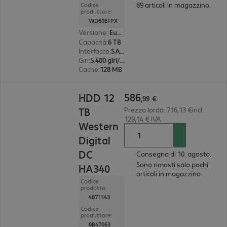
89 articoli in magazzino.
Codice
produttore:
WD60EFPX
Versione
:
Europa
Capacità
:
6 TB
Interfacce
:
SATA 3.0 (6 Gbit/s) 8,9 cm (3,5")
Giri
:
5.400 giri/min.
Cache
:
128 MB
586,99 €
586
HDD 12
,
99
€
TB
Prezzo lordo: 716,13 €incl.
129,14 € IVA
Western
Digital
DC
Consegna di 10. agosto.
Sono rimasti solo pochi
HA340
articoli in magazzino.
Codice
prodotto:
4871143
Codice
produttore:
0B47063