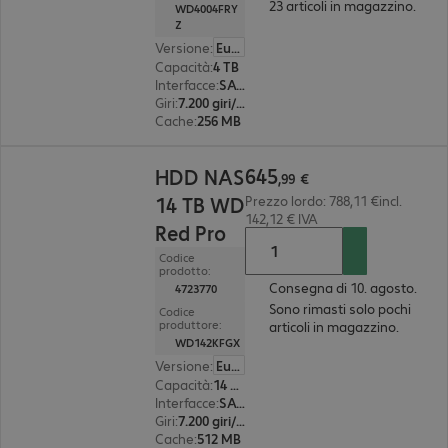
23 articoli in magazzino.
WD4004FRY
Z
Versione
:
Europa
Capacità
:
4 TB
Interfacce
:
SATA 3.0 (6 Gbit/s) 8,9 cm (3,5")
Giri
:
7.200 giri/min.
Cache
:
256 MB
645,99 €
645
HDD NAS
,
99
€
14 TB WD
Prezzo lordo: 788,11 €incl.
142,12 € IVA
Red Pro
Codice
prodotto:
Consegna di 10. agosto.
4723770
Sono rimasti solo pochi
Codice
produttore:
articoli in magazzino.
WD142KFGX
Versione
:
Europa
Capacità
:
14 TB
Interfacce
:
SATA 3.0 (6 Gbit/s) 8,9 cm (3,5")
Giri
:
7.200 giri/min.
Cache
:
512 MB