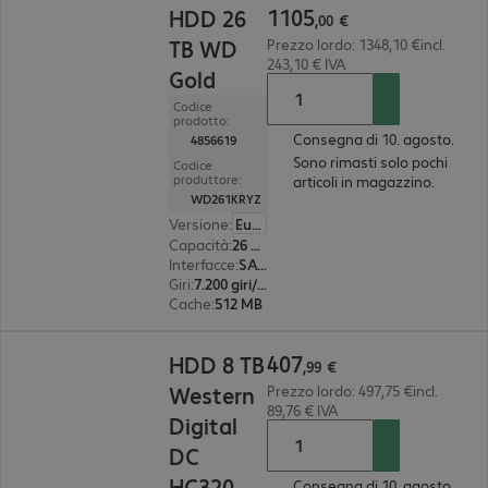
1105
HDD 26
,
00
€
TB WD
Prezzo lordo: 1348,10 €incl.
243,10 € IVA
Gold
Codice
prodotto:
Consegna di 10. agosto.
4856619
Sono rimasti solo pochi
Codice
produttore:
articoli in magazzino.
WD261KRYZ
Versione
:
Europa
Capacità
:
26 TB
Interfacce
:
SATA 3.0 (6 Gbit/s) 8,9 cm (3,5")
Giri
:
7.200 giri/min.
Cache
:
512 MB
407,99 €
407
HDD 8 TB
,
99
€
Western
Prezzo lordo: 497,75 €incl.
89,76 € IVA
Digital
DC
HC320
Consegna di 10. agosto.