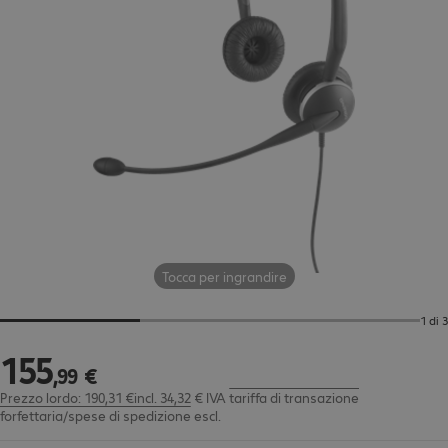
Tocca per ingrandire
1 di 3
155
155,99 €
,
99
€
Prezzo lordo: 190,31 €incl. 34,32 € IVA
tariffa di transazione
forfettaria/spese di spedizione
escl.