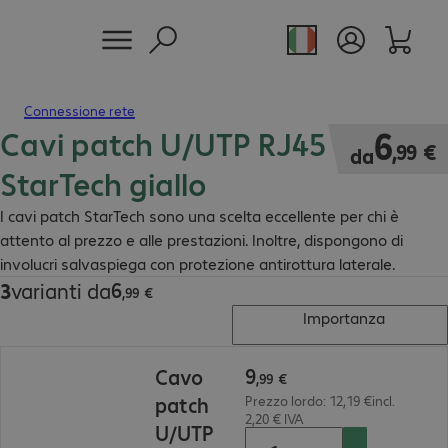
Connessione rete
Cavi patch U/UTP RJ45 Cat6
6,99 €
6
,
99
€
da
StarTech giallo
I cavi patch StarTech sono una scelta eccellente per chi è
attento al prezzo e alle prestazioni. Inoltre, dispongono di
involucri salvaspiega con protezione antirottura laterale.
6
3
varianti da
6,99 €
,
99
€
Importanza
9,99 €
9
Cavo
,
99
€
patch
Prezzo lordo: 12,19 €incl.
2,20 € IVA
U/UTP