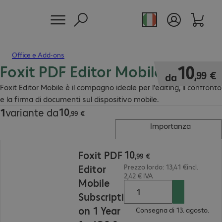
Office e Add-ons
Foxit PDF Editor Mobile
10,99 €
10
,
99
€
da
Foxit Editor Mobile è il compagno ideale per l'editing, il confronto
e la firma di documenti sul dispositivo mobile.
10
1
variante da
10,99 €
,
99
€
Importanza
10,99 €
10
Foxit PDF
,
99
€
Editor
Prezzo lordo: 13,41 €incl.
2,42 € IVA
Mobile
Subscripti
on 1 Year
Consegna di 13. agosto.