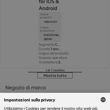
for IOS &
Android
Codice
prodotto:
109474101
Codice
produttore:
PDFEDTMBL
SBEN0
Segmento
:
Corporate
Durata
:
1 anno(i)
Lingua del prodotto
:
Inglese, Spagnolo, France
Sistema operativo
:
Mac OS, Windows
Architettura
:
32/64 bit
1 di 1 risultato
Mostra tutto
Negozio di marca