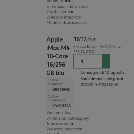
Versione
:
Italiano
Dimensioni del display
:
59,7 cm (23.5")
Touchscreen
:
no
Webcam integrata
:
12 megapixel
Modello di processore
:
Apple M4 Chip, 10 core
1617,00 €
1617
Apple
,
00
€
iMac M4
Prezzo lordo: 1972,74 €incl.
355,74 € IVA
10-Core
16/256
GB blu
Consegna di 12. agosto.
Sono rimasti solo pochi
Codice
articoli in magazzino.
prodotto:
4860138-02
Codice
produttore:
MWV13T/A
Versione
:
Italiano
Dimensioni del display
:
59,7 cm (23.5")
Touchscreen
:
no
Webcam integrata
:
12 megapixel