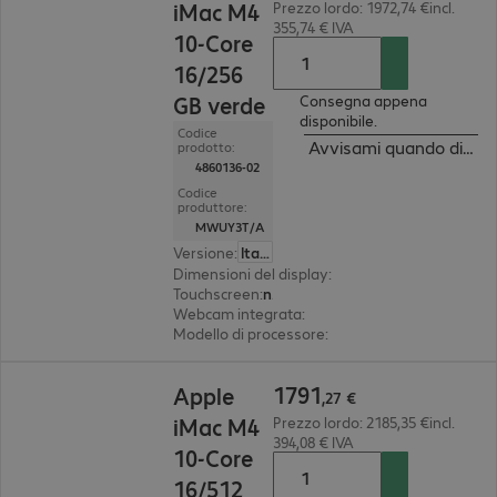
iMac M4
Prezzo lordo: 1972,74 €incl.
355,74 € IVA
10-Core
16/256
GB verde
Consegna appena
disponibile.
Codice
Avvisami quando dispon
prodotto:
4860136-02
Codice
produttore:
MWUY3T/A
Versione
:
Italiano
Dimensioni del display
:
59,7 cm (23.5")
Touchscreen
:
no
Webcam integrata
:
12 megapixel
Modello di processore
:
Apple M4 Chip, 10 core
1791,27 €
1791
Apple
,
27
€
iMac M4
Prezzo lordo: 2185,35 €incl.
394,08 € IVA
10-Core
16/512