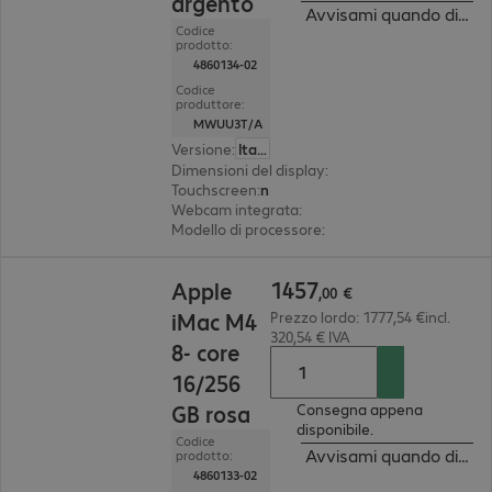
argento
Avvisami quando dispon
Codice
prodotto:
4860134-02
Codice
produttore:
MWUU3T/A
Versione
:
Italiano
Dimensioni del display
:
59,7 cm (23.5")
Touchscreen
:
no
Webcam integrata
:
12 megapixel
Modello di processore
:
Apple M4 Chip, 10 core
1457,00 €
1457
Apple
,
00
€
iMac M4
Prezzo lordo: 1777,54 €incl.
320,54 € IVA
8- core
16/256
GB rosa
Consegna appena
disponibile.
Codice
Avvisami quando dispon
prodotto:
4860133-02