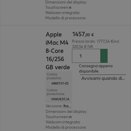
Dimensioni del display
:
59,7 cm (23.5")
Touchscreen
:
no
Webcam integrata
:
12 megapixel
Modello di processore
:
chip Apple M4, 8-core
1457,00 €
1457
Apple
,
00
€
iMac M4
Prezzo lordo: 1777,54 €incl.
320,54 € IVA
8-Core
16/256
GB verde
Consegna appena
disponibile.
Codice
Avvisami quando dispon
prodotto:
4860131-02
Codice
produttore:
MWUE3T/A
Versione
:
Italiano
Dimensioni del display
:
59,7 cm (23.5")
Touchscreen
:
no
Webcam integrata
:
12 megapixel
Modello di processore
:
chip Apple M4, 8-core