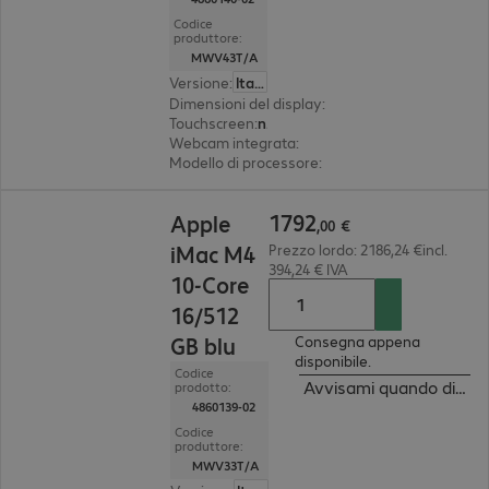
Codice
produttore:
MWV43T/A
Versione
:
Italiano
Dimensioni del display
:
59,7 cm (23.5")
Touchscreen
:
no
Webcam integrata
:
12 megapixel
Modello di processore
:
Apple M4 Chip, 10 core
1792,00 €
1792
Apple
,
00
€
iMac M4
Prezzo lordo: 2186,24 €incl.
394,24 € IVA
10-Core
16/512
GB blu
Consegna appena
disponibile.
Codice
Avvisami quando dispon
prodotto:
4860139-02
Codice
produttore:
MWV33T/A