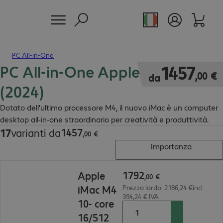
PC All-in-One
PC All-in-One Apple iMac
1457,00 €
1457
,
00
€
da
(2024)
Dotato dell'ultimo processore M4, il nuovo iMac è un computer
desktop all-in-one straordinario per creatività e produttività.
1457
17
varianti da
1457,00 €
,
00
€
Importanza
1792,00 €
1792
Apple
,
00
€
iMac M4
Prezzo lordo: 2186,24 €incl.
394,24 € IVA
10- core
16/512