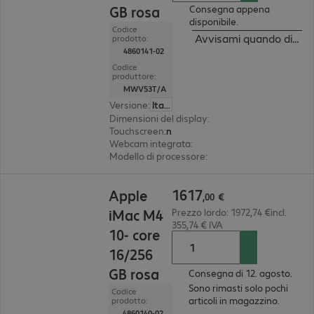
GB rosa
Consegna appena
disponibile.
Codice
Avvisami quando dispon
prodotto:
4860141-02
Codice
produttore:
MWV53T/A
Versione
:
Italiano
Dimensioni del display
:
59,7 cm (23.5")
Touchscreen
:
no
Webcam integrata
:
12 megapixel
Modello di processore
:
Apple M4 Chip, 10 core
1617,00 €
1617
Apple
,
00
€
iMac M4
Prezzo lordo: 1972,74 €incl.
355,74 € IVA
10- core
16/256
GB rosa
Consegna di 12. agosto.
Sono rimasti solo pochi
Codice
articoli in magazzino.
prodotto:
4860140-02