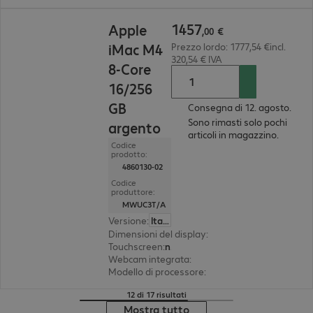
1457,00 €
1457
Apple
,
00
€
iMac M4
Prezzo lordo: 1777,54 €incl.
320,54 € IVA
8-Core
16/256
GB
Consegna di 12. agosto.
Sono rimasti solo pochi
argento
articoli in magazzino.
Codice
prodotto:
4860130-02
Codice
produttore:
MWUC3T/A
Versione
:
Italiano
Dimensioni del display
:
59,7 cm (23.5")
Touchscreen
:
no
Webcam integrata
:
12 megapixel
Modello di processore
:
chip Apple M4, 8-core
12 di 17 risultati
Mostra tutto