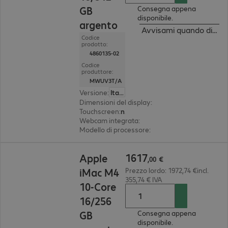
GB
Consegna appena
disponibile.
argento
Avvisami quando dispon
Codice
prodotto:
4860135-02
Codice
produttore:
MWUV3T/A
Versione
:
Italiano
Dimensioni del display
:
59,7 cm (23.5")
Touchscreen
:
no
Webcam integrata
:
12 megapixel
Modello di processore
:
Apple M4 Chip, 10 core
1617,00 €
1617
Apple
,
00
€
iMac M4
Prezzo lordo: 1972,74 €incl.
355,74 € IVA
10-Core
16/256
GB
Consegna appena
disponibile.