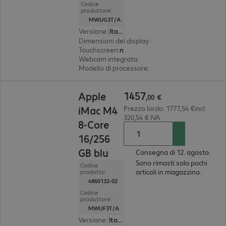
Codice
produttore:
MWUG3T/A
Versione
:
Italiano
Dimensioni del display
:
59,7 cm (23.5")
Touchscreen
:
no
Webcam integrata
:
12 megapixel
Modello di processore
:
chip Apple M4, 8-core
1457,00 €
1457
Apple
,
00
€
iMac M4
Prezzo lordo: 1777,54 €incl.
320,54 € IVA
8-Core
16/256
GB blu
Consegna di 12. agosto.
Sono rimasti solo pochi
Codice
articoli in magazzino.
prodotto:
4860132-02
Codice
produttore:
MWUF3T/A
Versione
:
Italiano