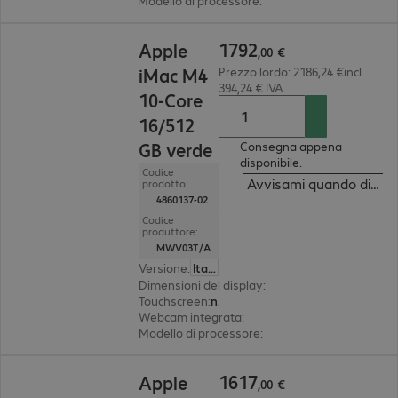
Modello di processore
:
Apple M4 Chip, 10 core
1792,00 €
1792
Apple
,
00
€
iMac M4
Prezzo lordo: 2186,24 €incl.
394,24 € IVA
10-Core
16/512
GB verde
Consegna appena
disponibile.
Codice
Avvisami quando dispon
prodotto:
4860137-02
Codice
produttore:
MWV03T/A
Versione
:
Italiano
Dimensioni del display
:
59,7 cm (23.5")
Touchscreen
:
no
Webcam integrata
:
12 megapixel
Modello di processore
:
Apple M4 Chip, 10 core
1617,00 €
1617
Apple
,
00
€