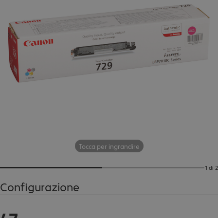
Tocca per ingrandire
1 di 2
Configurazione
47,99 €