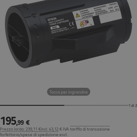
Tocca per ingrandire
1 di 2
195
195,99 €
,
99
€
Prezzo lordo: 239,11 €incl. 43,12 € IVA
tariffa di transazione
forfettaria/spese di spedizione
escl.