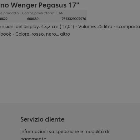
ino Wenger Pegasus 17"
ce prodotto:
Codice produttore:
EAN
8622
600639
7613329007976
nsioni del display: 43,2 cm (17,0") - Volume: 25 litro - scompart
book - Colore: rosso, nero
...
altro
Servizio cliente
Informazioni su spedizione e modalità di
pagamento