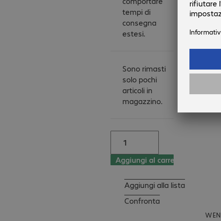
comportare
Wenger have added 
tempi di
consegna
contouring shock-
estesi.
absorbing shoulder 
straps, airflow back 
padding and 
Sono rimasti
ergonomic grab 
solo pochi
handles.

articoli in
magazzino.
Highlights:

- Spacious main 
compartment, also 
ideal for A4 folders, 
and a stabilising 
Aggiungi al carrello
platform keeps the 
bag stable and 
Aggiungi alla lista
standing upright

- Accessories 
Confronta
compartment for 
WEN