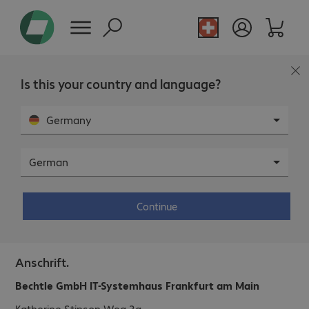
Is this your country and language?
Germany
German
Bechtle IT-Systemhaus Frankfurt am
Continue
Main.
Anschrift.
Bechtle GmbH IT-Systemhaus Frankfurt am Main
Katherine-Stinson-Weg 3a