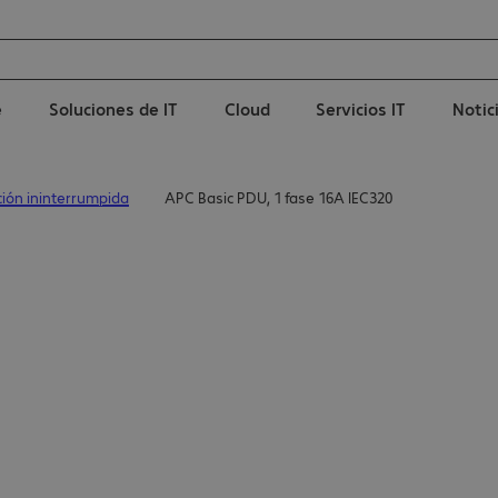
e
Soluciones de IT
Cloud
Servicios IT
Notic
ión ininterrumpida
APC Basic PDU, 1 fase 16A IEC320