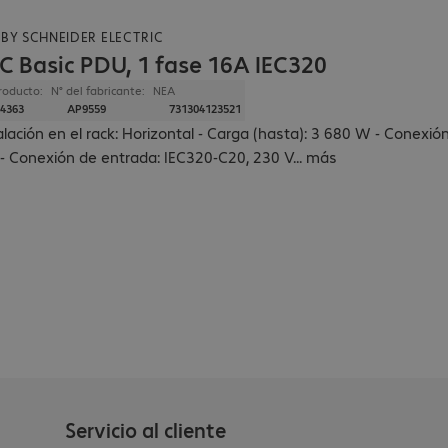
BY SCHNEIDER ELECTRIC
C Basic PDU, 1 fase 16A IEC320
roducto:
N° del fabricante:
NEA
4363
AP9559
731304123521
alación en el rack: Horizontal - Carga (hasta): 3 680 W - Conexió
- Conexión de entrada: IEC320-C20, 230 V
...
más
Servicio al cliente