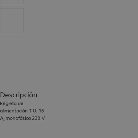
Descripción
Regleta de 
alimentación 1 U, 16 
A, monofásica 230 V

Salidas: 10x IEC320-