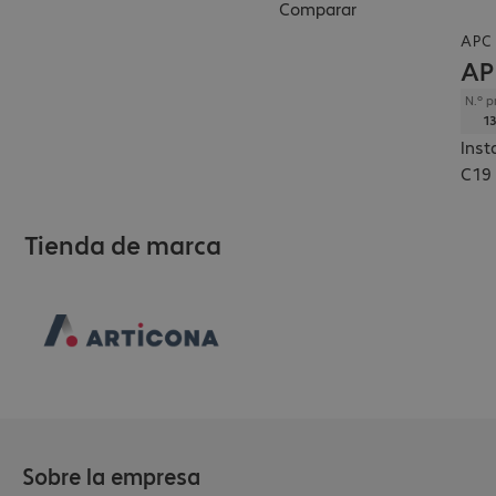
Comparar
APC 
AP
N.º p
13
Inst
C19 
Tienda de marca
Sobre la empresa