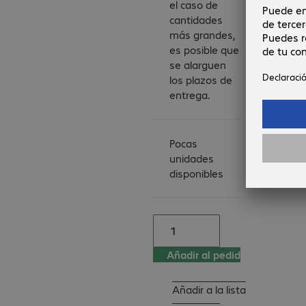
el caso de
cantidades
más grandes,
es posible que
se alarguen
los plazos de
entrega.
Pocas
unidades
disponibles
Añadir al pedido
Añadir a la lista