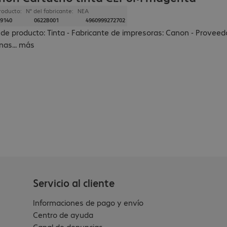
roducto:
N° del fabricante:
NEA
9140
0622B001
4960999272702
 de producto: Tinta - Fabricante de impresoras: Canon - Proveedo
nas
...
más
Servicio al cliente
Informaciones de pago y envío
Centro de ayuda
Canal de denuncias