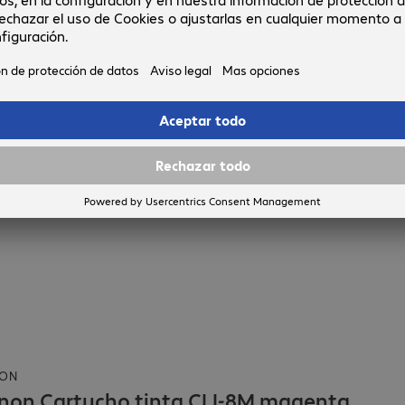
ON
non Cartucho tinta CLI-8M magenta