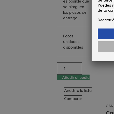
es posible que
se alarguen
los plazos de
entrega.
Pocas
unidades
disponibles
Añadir al pedido
Añadir a la lista
Comparar
CAN
Ca