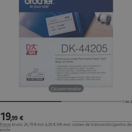
Clic para ampliar
1 de 2
19
19,99 €
,
99
€
Precio bruto: 24,19 € incl. 4,20 € IVA
excl.
costes de transacción/gastos de
envío