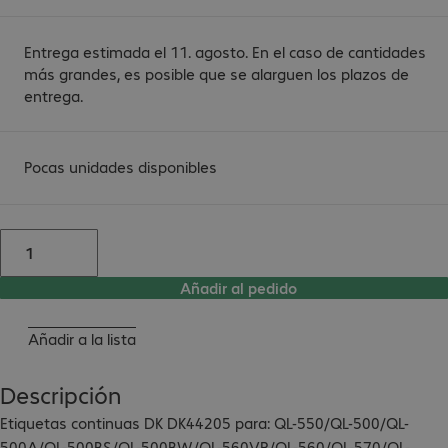
Entrega estimada el 11. agosto. En el caso de cantidades
más grandes, es posible que se alarguen los plazos de
entrega.
Pocas unidades disponibles
Añadir al pedido
Añadir a la lista
Descripción
Etiquetas continuas DK DK44205 para: QL-550/QL-500/QL-
500A/QL-500BS/QL-500BW/QL-560VP/QL-560/QL-570/QL-