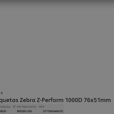
RA
iquetas Zebra Z-Perform 1000D 76x51mm
roducto:
N° del fabricante:
NEA
9635
800283-205
5711045464010