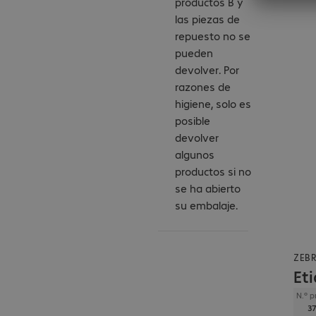
productos B y
las piezas de
repuesto no se
pueden
devolver. Por
razones de
higiene, solo es
posible
devolver
algunos
productos si no
se ha abierto
su embalaje.
ZEB
Et
N.º p
37