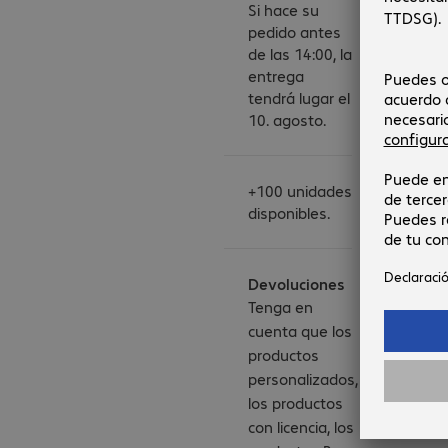
Si hace su
pedido antes
de las 14:00, la
entrega
tendrá lugar el
10. agosto.
+100 unidades
disponibles.
Devoluciones
Tenga en
cuenta que los
productos
personalizados,
los productos
con licencia, los