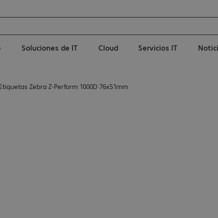
e
Soluciones de IT
Cloud
Servicios IT
Notic
Etiquetas Zebra Z-Perform 1000D 76x51mm