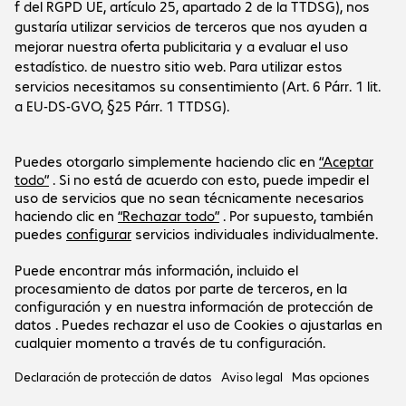
Sobre la empresa
La empresa
Servicio al cliente
Oficinas de Bechtle
Empleo
Informaciones de pago y envío
Prensa
Social Media
Centro de ayuda
Relación con inversores
Canal de denuncias
Certificados
LinkedIn
Newsletter
Nuestra oferta está dirigida exclusivamente a
empresas y entidades públicas.
Los precios se expresan en euros sin incluir el IVA
vigente.
Aviso legal
Declaración de protección de datos