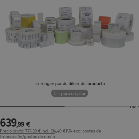
La imagen puede diferir del producto
Clic para ampliar
1 de 2
639
639,99 €
,
99
€
Precio bruto: 774,39 € incl. 134,40 € IVA
excl.
costes de
transacción/gastos de envío