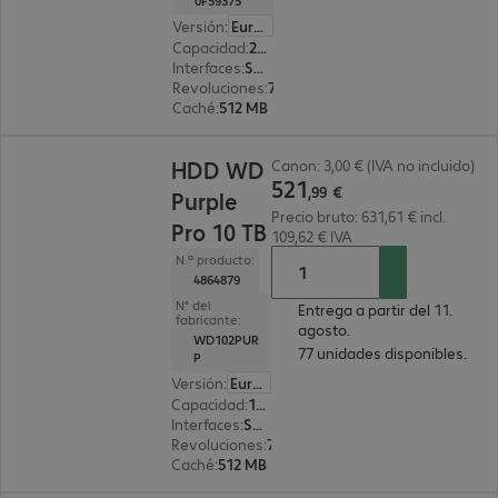
0F59375
Versión
:
Europa
Capacidad
:
26 TB
Interfaces
:
SAS (12 Gbit/s) 8,9 cm (3,5")
Revoluciones
:
7 200 rpm
Caché
:
512 MB
521,99 €
HDD WD
Canon: 3,00 € (IVA no incluido)
521
,
99
€
Purple
Precio bruto: 631,61 € incl.
Pro 10 TB
109,62 € IVA
N.º producto:
4864879
N° del
Entrega a partir del 11.
fabricante:
agosto.
WD102PUR
77 unidades disponibles.
P
Versión
:
Europa
Capacidad
:
10 TB
Interfaces
:
SATA 3.0 (6 Gbit/s) 8,9 cm (3,5")
Revoluciones
:
7 200 rpm
Caché
:
512 MB