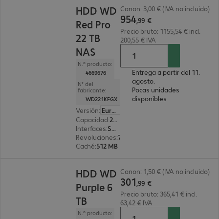
954,99 €
HDD WD
Canon: 3,00 € (IVA no incluido)
954
,
99
€
Red Pro
Precio bruto: 1155,54 € incl.
22 TB
200,55 € IVA
NAS
N.º producto:
Entrega a partir del 11.
4669676
agosto.
N° del
Pocas unidades
fabricante:
disponibles
WD221KFGX
Versión
:
Europa
Capacidad
:
22 TB
Interfaces
:
SATA 3.0 (6 Gbit/s) 8,9 cm (3,5")
Revoluciones
:
7 200 rpm
Caché
:
512 MB
301,99 €
HDD WD
Canon: 1,50 € (IVA no incluido)
301
,
99
€
Purple 6
Precio bruto: 365,41 € incl.
TB
63,42 € IVA
N.º producto: