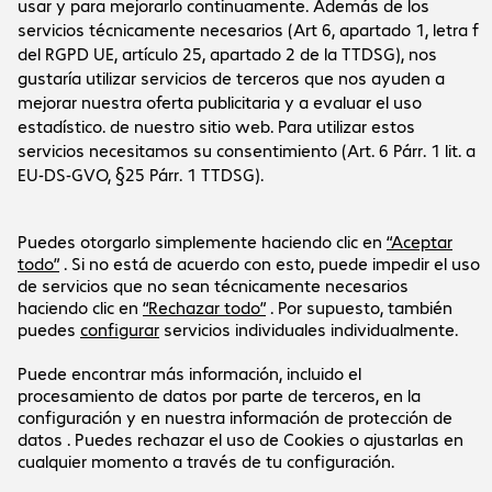
Sobre la empresa
La empresa
Servicio al cliente
Oficinas de Bechtle
Empleo
Informaciones de pago y envío
Prensa
Social Media
Centro de ayuda
Relación con inversores
Canal de denuncias
Certificados
LinkedIn
Newsletter
Nuestra oferta está dirigida exclusivamente a
empresas y entidades públicas.
Los precios se expresan en euros sin incluir el IVA
vigente.
Aviso legal
Declaración de protección de datos
Términos y condiciones