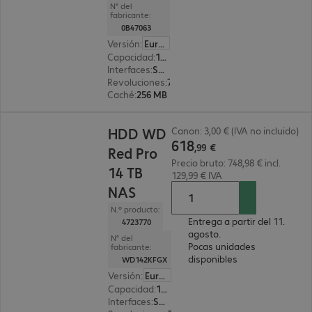
N° del
fabricante:
0B47063
Versión
:
Europa
Capacidad
:
12 TB
Interfaces
:
SATA 3.0 (6 Gbit/s) 8,9 cm (3,5")
Revoluciones
:
7 200 rpm
Caché
:
256 MB
618,99 €
HDD WD
Canon: 3,00 € (IVA no incluido)
618
,
99
€
Red Pro
Precio bruto: 748,98 € incl.
14 TB
129,99 € IVA
NAS
N.º producto:
Entrega a partir del 11.
4723770
agosto.
N° del
Pocas unidades
fabricante:
disponibles
WD142KFGX
Versión
:
Europa
Capacidad
:
14 TB
Interfaces
:
SATA 3.0 (6 Gbit/s) 8,9 cm (3,5")