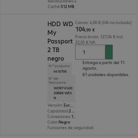
Revoluciones
:
7 200 rpm
Caché
:
512 MB
104,99 €
HDD WD
Canon: 4,00 € (IVA no incluido)
104
,
99
€
My
Precio bruto: 127,04 € incl.
Passport
22,05 € IVA
2 TB
negro
Entrega a partir del 11.
N.º producto:
agosto.
4410700
61 unidades disponibles.
N° del
fabricante:
WDBYVG00
20BBK-WES
N
Versión
:
Europa
Capacidad
:
2 TB
Conexiones
:
1x USB 3.2 tipo Micro-B
Color
:
Negro
Funciones de seguridad
:
Protección con contras