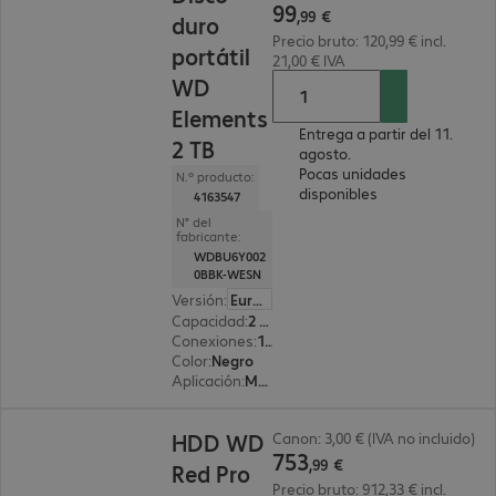
99
,
99
€
duro
Precio bruto: 120,99 € incl.
portátil
21,00 € IVA
WD
Elements
Entrega a partir del 11.
2 TB
agosto.
Pocas unidades
N.º producto:
disponibles
4163547
N° del
fabricante:
WDBU6Y002
0BBK-WESN
Versión
:
Europa
Capacidad
:
2 TB
Conexiones
:
1x USB 3.0 tipo A
Color
:
Negro
Aplicación
:
Móvil
753,99 €
HDD WD
Canon: 3,00 € (IVA no incluido)
753
,
99
€
Red Pro
Precio bruto: 912,33 € incl.