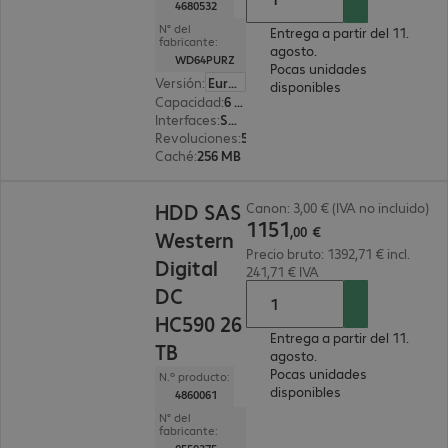
4680532
N° del
Entrega a partir del 11.
fabricante:
agosto.
WD64PURZ
Pocas unidades
Versión
:
Europa
disponibles
Capacidad
:
6 TB
Interfaces
:
SATA 3.0 (6 Gbit/s) 8,9 cm (3,5")
Revoluciones
:
5 400 rpm
Caché
:
256 MB
1151,00 €
HDD SAS
Canon: 3,00 € (IVA no incluido)
1151
,
00
€
Western
Precio bruto: 1392,71 € incl.
Digital
241,71 € IVA
DC
HC590 26
Entrega a partir del 11.
TB
agosto.
Pocas unidades
N.º producto:
disponibles
4860061
N° del
fabricante: