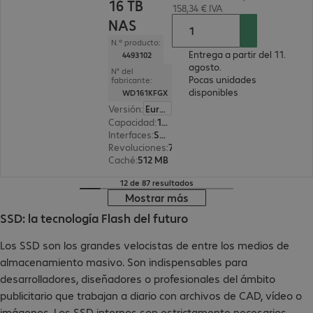
16 TB
158,34 € IVA
NAS
N.º producto:
Entrega a partir del 11.
4493102
agosto.
N° del
Pocas unidades
fabricante:
disponibles
WD161KFGX
Versión
:
Europa
Capacidad
:
16 TB
Interfaces
:
SATA 3.0 (6 Gbit/s) 8,9 cm (3,5")
Revoluciones
:
7 200 rpm
Caché
:
512 MB
12 de 87 resultados
Mostrar más
SSD: la tecnología Flash del futuro
Los SSD son los grandes velocistas de entre los medios de
almacenamiento masivo. Son indispensables para
desarrolladores, diseñadores o profesionales del ámbito
publicitario que trabajan a diario con archivos de CAD, vídeo o
imágenes. Los SSD internos son estrictamente necesarios