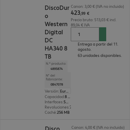
423,99 €
DiscoDur
Canon: 3,00 € (IVA no incluido)
423
,
99
€
o
Precio bruto: 513,03 € incl.
Western
89,04 € IVA
Digital
DC
Entrega a partir del 11.
HA340 8
agosto.
TB
63 unidades disponibles.
N.º producto:
4895874
N° del
fabricante:
0B47078
Versión
:
Europa
Capacidad
:
8 TB
Interfaces
:
SATA 3.0 (6 Gbit/s) 8,9 cm (3,5")
Revoluciones
:
7 200 rpm
Caché
:
256 MB
99,99 €
Disco
Canon: 4,00 € (IVA no incluido)