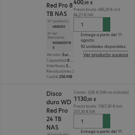
400
,
99
€
Red Pro 8
Precio bruto: 485,20 € incl.
TB NAS
84,21 € IVA
N.º producto:
4806203
N° del
Entrega a partir del 11.
fabricante:
agosto.
WD8005FFB
92 unidades disponibles.
X
Ver producto sucesor
Versión
:
Europa
Capacidad
:
8 TB
Interfaces
:
SATA 3.0 (6 Gbit/s) 8,9 cm (3,5")
Revoluciones
:
7 200 rpm
Caché
:
256 MB
1130,00 €
Disco
Canon: 3,00 € (IVA no incluido)
1130
,
00
€
duro WD
Precio bruto: 1367,30 € incl.
Red Pro
237,30 € IVA
24 TB
NAS
Entrega a partir del 11.
N.º producto: