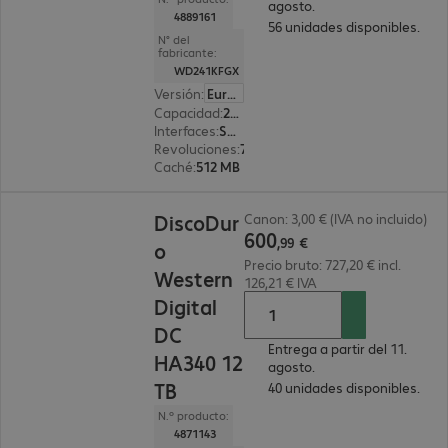
agosto.
4889161
56 unidades disponibles.
N° del
fabricante:
WD241KFGX
Versión
:
Europa
Capacidad
:
24 TB
Interfaces
:
SATA 3.0 (6 Gbit/s) 8,9 cm (3,5")
Revoluciones
:
7 200 rpm
Caché
:
512 MB
600,99 €
DiscoDur
Canon: 3,00 € (IVA no incluido)
600
,
99
€
o
Precio bruto: 727,20 € incl.
Western
126,21 € IVA
Digital
DC
Entrega a partir del 11.
HA340 12
agosto.
TB
40 unidades disponibles.
N.º producto:
4871143