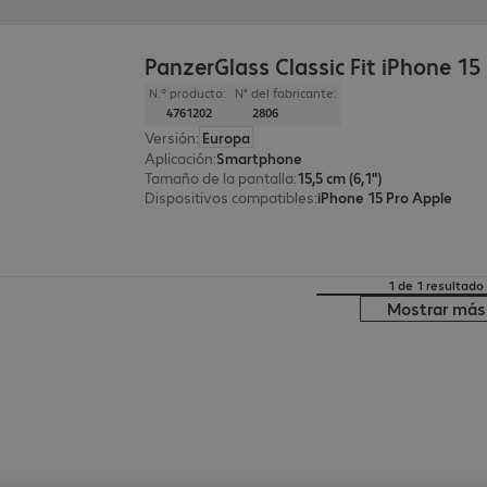
PanzerGlass Classic Fit iPhone 15
N.º producto:
N° del fabricante:
4761202
2806
Versión
:
Europa
Aplicación
:
Smartphone
Tamaño de la pantalla
:
15,5 cm (6,1")
Dispositivos compatibles
:
iPhone 15 Pro Apple
1 de 1 resultado
Mostrar más