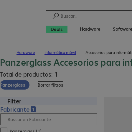
Hardware
Softwar
Deals
Hardware
Informática móvil
Accesorios para informát
Inicio
Panzerglass Accesorios para in
Total de productos:
1
Panzerglass
Borrar filtros
Filter
Fabricante
1
Panzerglass (1)