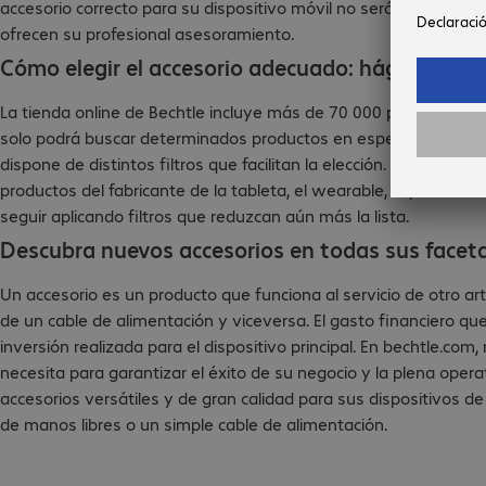
accesorio correcto para su dispositivo móvil no será un problema
ofrecen su profesional asesoramiento.
Cómo elegir el accesorio adecuado: hágalo así
La tienda online de Bechtle incluye más de 70 000 productos. Por
solo podrá buscar determinados productos en específico o curi
dispone de distintos filtros que facilitan la elección. Por ejempl
productos del fabricante de la tableta, el wearable, el portátil
seguir aplicando filtros que reduzcan aún más la lista.
Descubra nuevos accesorios en todas sus facet
Un accesorio es un producto que funciona al servicio de otro artí
de un cable de alimentación y viceversa. El gasto financiero q
inversión realizada para el dispositivo principal. En bechtle.c
necesita para garantizar el éxito de su negocio y la plena oper
accesorios versátiles y de gran calidad para sus dispositivos d
de manos libres o un simple cable de alimentación.