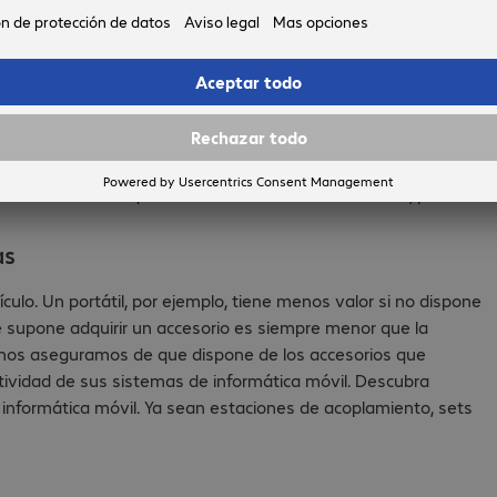
. Si aún así tiene alguna pregunta, nuestros especialistas le
 ello, es necesario saber orientarse en ella. En bechtle.com, no
osear en cada una de nuestras categorías, sino que también
o, una opción es limitar los resultados de búsqueda a los
 o el teléfono móvil que está buscando. Posteriormente, podrá
as
culo. Un portátil, por ejemplo, tiene menos valor si no dispone
ue supone adquirir un accesorio es siempre menor que la
om, nos aseguramos de que dispone de los accesorios que
atividad de sus sistemas de informática móvil. Descubra
e informática móvil. Ya sean estaciones de acoplamiento, sets