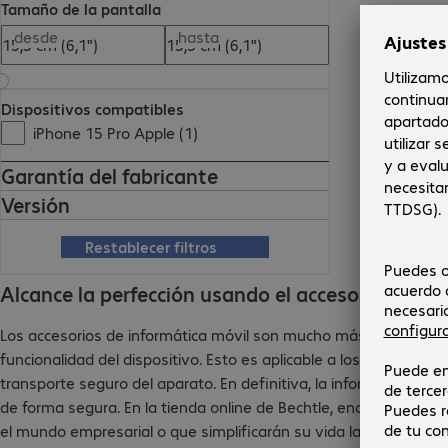
Tamaño de la pantalla
desde
hasta
Dispositivos compatibles
iPhone 15 Pro Apple (1)
Garantía del fabricante
Versión
Restablecer filtros
Alcance la perfección usando el accesorio adec
Los accesorios de informática móvil son mucho más que un mero
funcionalidad del dispositivo. Esto es aplicable a los maletines, 
transporte seguro del aparato. En definitiva, la informática móvi
de forma segura. En la tienda online de Bechtle, encontrará un
el mundo empresarial o que simplificarán su vida laboral. Gracia