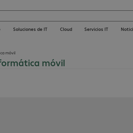
e
Soluciones de IT
Cloud
Servicios IT
Notic
ica móvil
formática móvil