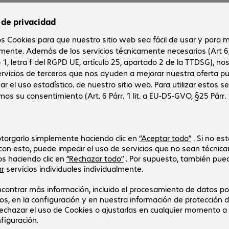
uado
 complemento decorativo. Por lo general, contribuyen a la
las fundas, las mochilas o los carritos, pues garantizan el
l es posible a largo plazo solo si el hardware llega a su destino
a amplia variedad de accesorios que resultan imprescindibles en
s a las descripciones de nuestros productos, la elección del