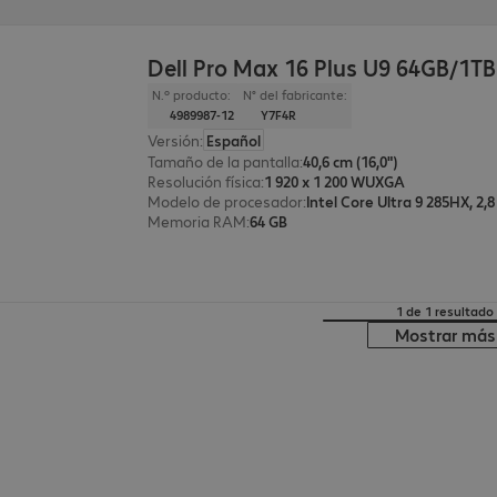
Dell Pro Max 16 Plus U9 64GB/1T
N.º producto:
N° del fabricante:
4989987-12
Y7F4R
Versión
:
Español
Tamaño de la pantalla
:
40,6 cm (16,0")
Resolución física
:
1 920 x 1 200 WUXGA
Modelo de procesador
:
Intel Core Ultra 9 285HX, 2,
Memoria RAM
:
64 GB
1 de 1 resultado
Mostrar más