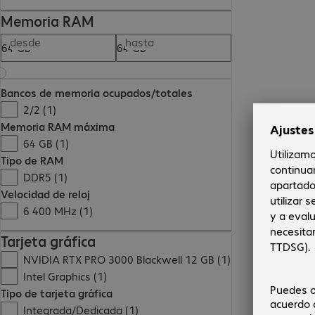
Memoria RAM
desde
hasta
Bancos de memoria ocupados/totales
2/2 (1)
Memoria RAM máxima
64 GB (1)
Tipo de RAM
DDR5 (1)
Velocidad de reloj
6 400 MHz (1)
Tarjeta gráfica
NVIDIA RTX PRO 3000 Blackwell 12 GB (1)
Intel Graphics (1)
Tipo de tarjeta gráfica
Integrada/Dedicada (1)