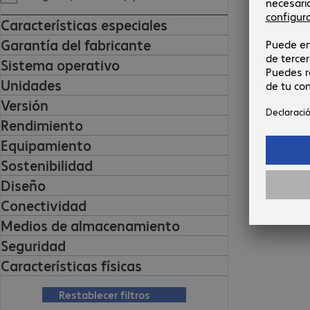
Características especiales
Garantía del fabricante
Sistema operativo
Unidades
Versión
Rendimiento
Equipamiento
Sostenibilidad
Diseño
Conectividad
Medios de almacenamiento
Seguridad
Características físicas
Restablecer filtros