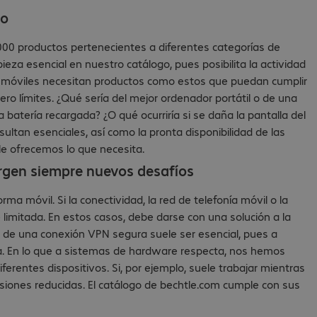
no
000 productos pertenecientes a diferentes categorías de
eza esencial en nuestro catálogo, pues posibilita la actividad
res móviles necesitan productos como estos que puedan cumplir
 cero límites. ¿Qué sería del mejor ordenador portátil o de una
 batería recargada? ¿O qué ocurriría si se daña la pantalla del
sultan esenciales, así como la pronta disponibilidad de las
 le ofrecemos lo que necesita.
urgen siempre nuevos desafíos
ma móvil. Si la conectividad, la red de telefonía móvil o la
imitada. En estos casos, debe darse con una solución a la
n de una conexión VPN segura suele ser esencial, pues a
sa. En lo que a sistemas de hardware respecta, nos hemos
erentes dispositivos. Si, por ejemplo, suele trabajar mientras
ensiones reducidas. El catálogo de bechtle.com cumple con sus