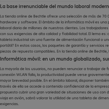
La base irrenunciable del mundo laboral moder
La tienda online de Bechtle ofrece una selección de más de 70 
hardware y software. El ámbito de la informática móvil es una pi
laboral diaria de millones de nuestros clientes. Los trabajado
con sus exigencias de alta calidad y fiabilidad total. El lema es:
tableta industrial sin una fuente de alimentación funcional o una
portátil? En estos casos, los paquetes de garantía y servicios re
piezas de repuesto compatibles. En la tienda online de Bechtle,
Informática móvil: en un mundo globalizado, s
La mayoría de los usuarios, no pueden renunciar a trabajar de for
conexión WLAN falla, la productividad puede verse gravemente l
mayor brevedad posible. En el ámbito laboral, disponer tambié
través de ella se accede a contenido confidencial de la empre
propuesto cubrir una gran variedad de situaciones de uso con dif
viaja en avión, sabrá valorar la utilidad de una tableta de dim
exigencias.