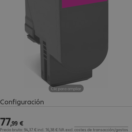
Clic para ampliar
Configuración
77
77,99 €
,
99
€
Precio bruto: 94,37 € incl. 16,38 € IVA
excl.
costes de transacción/gastos