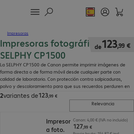
Impresoras
Impresoras fotográficas Canon
123,99 €
123
,
99
€
de
SELPHY CP1500
La SELPHY CP1500 de Canon permite imprimir imágenes de
forma directa o de forma móvil desde cualquier parte con
calidad de laboratorio. Con protección contra salpicaduras,
polvo y descoloramiento para que sus recuerdos perduren en
el tiempo con los mismos colores.
123
2
variantes de
123,99 €
,
99
€
Relevancia
127,99 €
Impresor
Canon: 4,00 € (IVA no incluido)
127
,
99
€
a foto.
Precio bruto: 154,87 € incl.