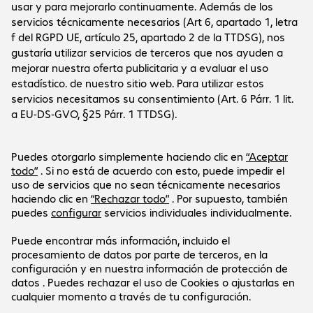
Sobre la empresa
La empresa
Servicio al cliente
Oficinas de Bechtle
Empleo
Informaciones de pago y envío
Prensa
Social Media
Centro de ayuda
Relación con inversores
Canal de denuncias
Certificados
LinkedIn
Newsletter
Nuestra oferta está dirigida exclusivamente a
empresas y entidades públicas.
Los precios se expresan en euros sin incluir el IVA
vigente.