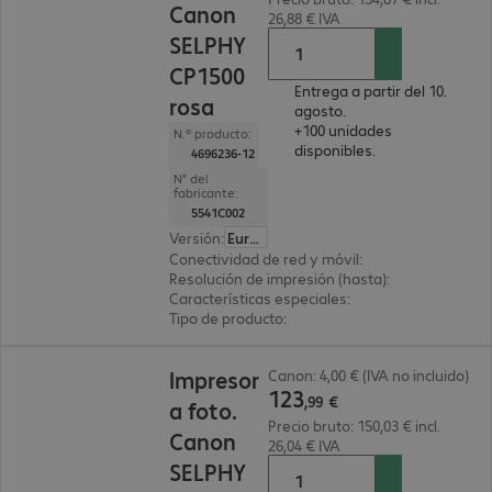
Canon
26,88 € IVA
SELPHY
CP1500
Entrega a partir del 10.
rosa
agosto.
+100 unidades
N.º producto:
disponibles.
4696236-12
N° del
fabricante:
5541C002
Versión
:
Europa
Conectividad de red y móvil
:
Wifi
Resolución de impresión (hasta)
:
300 x 300 ppp
Características especiales
:
Ranura para tarjeta
Tipo de producto
:
Impresora fotográfica
123,99 €
Impresor
Canon: 4,00 € (IVA no incluido)
123
,
99
€
a foto.
Precio bruto: 150,03 € incl.
Canon
26,04 € IVA
SELPHY