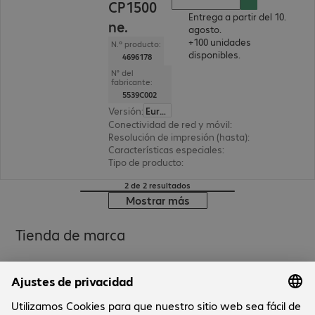
CP1500
Entrega a partir del 10.
ne.
agosto.
+100 unidades
N.º producto:
disponibles.
4696178
N° del
fabricante:
5539C002
Versión
:
Europa
Conectividad de red y móvil
:
Wifi
Resolución de impresión (hasta)
:
300 x 300 ppp
Características especiales
:
Ranura para tarjeta
Tipo de producto
:
Impresora fotográfica
2 de 2 resultados
Mostrar más
Tienda de marca