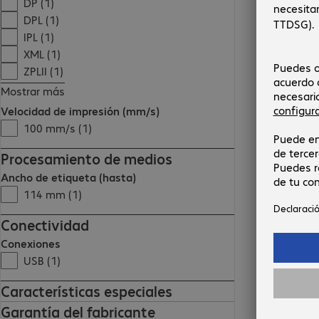
DP (1)
DPL (1)
IPL (1)
XML (1)
ZPLII (1)
Mostrar más
Velocidad de impresión (mm/s)
100 mm/s (1)
Procesamiento de medios
Ancho de etiqueta (hasta)
114 mm (1)
Conectividad
Conexiones
USB (1)
Características especiales
Garantía del fabricante