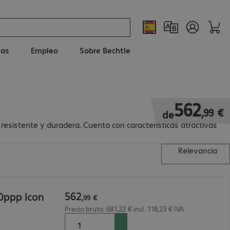
ias
Empleo
Sobre Bechtle
562,99 €
562
,
99
€
de
esistente y duradera. Cuenta con características atractivas
Relevancia
562
0ppp Icon
,
99
€
Precio bruto: 681,22 € incl. 118,23 € IVA