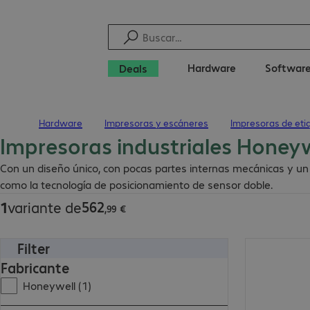
Hardware
Softwar
Deals
Hardware
Impresoras y escáneres
Impresoras de eti
Inicio
Impresoras industriales Honey
562,99 €
Con un diseño único, con pocas partes internas mecánicas y un
como la tecnología de posicionamiento de sensor doble.
562
1
variante de
,
99
€
Filter
562,99 €
Fabricante
Honeywell (1)