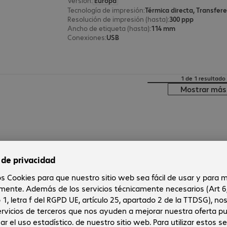
Versión
:
Europa
Tecnología de impresión
:
Térmica directa, Transfer
Resolución de impresión (hasta)
:
300 ppp
Ancho de etiqueta (hasta)
:
114 mm
Conexiones
:
USB
1 de 1 resultado
Mostrar más