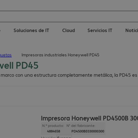
e
Soluciones de IT
Cloud
Servicios IT
Notic
quetas
Impresoras industriales Honeywell PD45
well PD45
 marco con una estructura completamente metálica, la PD45 es r
Impresora Honeywell PD4500B 30
N.º producto:
N° del fabricante:
4884658
PD4500BE030000300