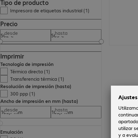
Tipo de producto
Impresora de etiquetas industrial (1)
Precio
desde
hasta
Imprimir
Tecnología de impresión
Térmica directa (1)
Transferencia térmica (1)
Resolución de impresión (hasta)
300 ppp (1)
Ancho de impresión en mm (hasta)
desde
hasta
Emulación