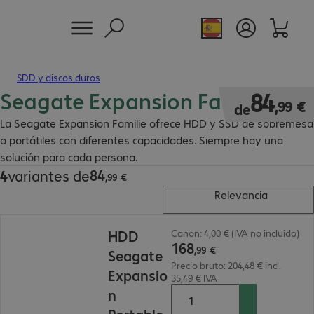
SDD y discos duros
Seagate Expansion Familie
84,99 €
84
,
99
€
de
La Seagate Expansion Familie ofrece HDD y SSD de sobremesa
o portátiles con diferentes capacidades. Siempre hay una
solución para cada persona.
84
4
variantes de
84,99 €
,
99
€
Relevancia
168,99 €
HDD
Canon: 4,00 € (IVA no incluido)
168
,
99
€
Seagate
Precio bruto: 204,48 € incl.
Expansio
35,49 € IVA
n