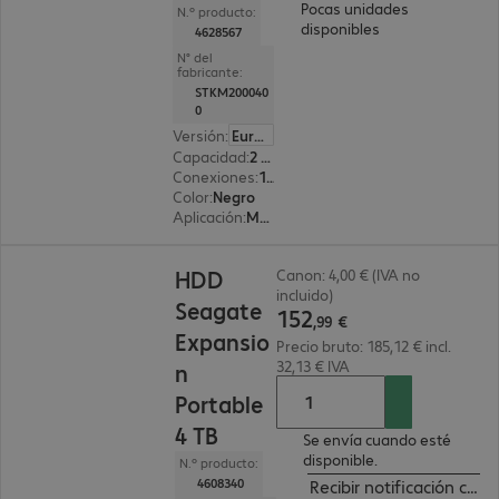
Pocas unidades
N.º producto:
disponibles
4628567
N° del
fabricante:
STKM200040
0
Versión
:
Europa
Capacidad
:
2 TB
Conexiones
:
1x USB 3.0 tipo Micro-B
Color
:
Negro
Aplicación
:
Móvil
152,99 €
HDD
Canon: 4,00 € (IVA no
incluido)
Seagate
152
,
99
€
Expansio
Precio bruto: 185,12 € incl.
32,13 € IVA
n
Portable
4 TB
Se envía cuando esté
disponible.
N.º producto:
4608340
Recibir notificación cua