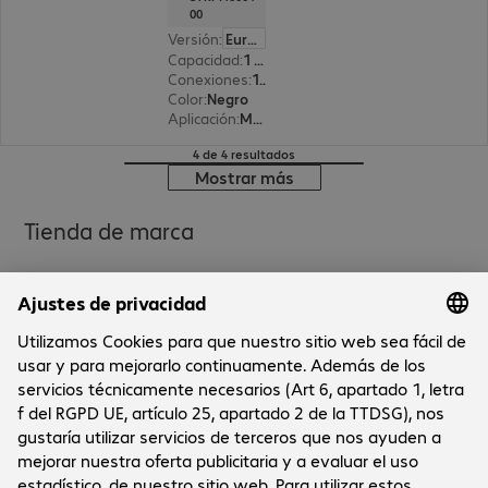
00
Versión
:
Europa
Capacidad
:
1 TB
Conexiones
:
1x USB 3.0 tipo Micro-B
Color
:
Negro
Aplicación
:
Móvil
4 de 4 resultados
Mostrar más
Tienda de marca
Sobre la empresa