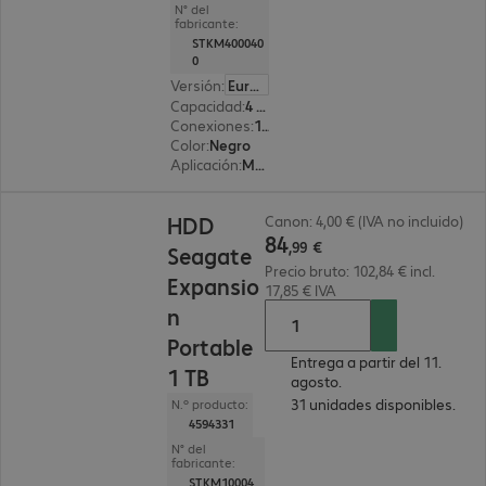
N° del
fabricante:
STKM400040
0
Versión
:
Europa
Capacidad
:
4 TB
Conexiones
:
1x USB 3.0 tipo Micro-B
Color
:
Negro
Aplicación
:
Móvil
84,99 €
HDD
Canon: 4,00 € (IVA no incluido)
84
,
99
€
Seagate
Precio bruto: 102,84 € incl.
Expansio
17,85 € IVA
n
Portable
Entrega a partir del 11.
1 TB
agosto.
31 unidades disponibles.
N.º producto:
4594331
N° del
fabricante:
STKM10004