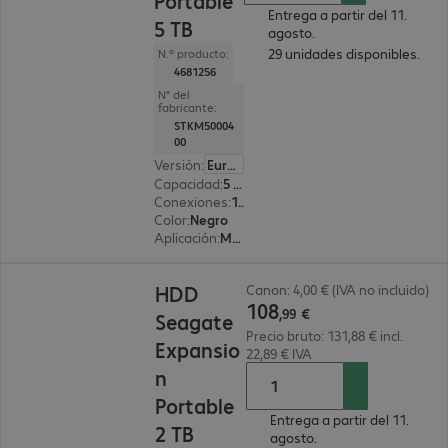
Portable
Entrega a partir del 11.
5 TB
agosto.
29 unidades disponibles.
N.º producto:
4681256
N° del
fabricante:
STKM50004
00
Versión
:
Europa
Capacidad
:
5 TB
Conexiones
:
1x USB 3.0 tipo Micro-B
Color
:
Negro
Aplicación
:
Móvil
108,99 €
HDD
Canon: 4,00 € (IVA no incluido)
108
,
99
€
Seagate
Precio bruto: 131,88 € incl.
Expansio
22,89 € IVA
n
Portable
Entrega a partir del 11.
2 TB
agosto.