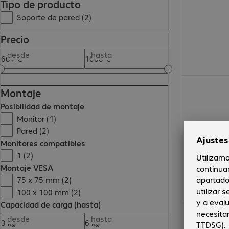
Tipo de producto
Soporte de pared (2)
Precio
desde
hasta
1065,00 €
Montaje
Posibilidad de montaje
Monitor (1)
Pared (2)
Monitores compatibles
1 (2)
Montaje VESA
75 x 75 mm (2)
100 x 100 mm (2)
Capacidad de carga (hasta)
desde
hasta