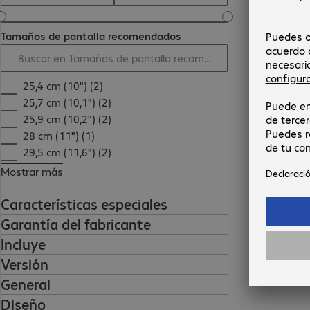
Tamaños de pantalla recomendados
25,4 cm (10") (2)
25,7 cm (10,1") (2)
25,9 cm (10,2") (2)
28 cm (11") (1)
29,5 cm (11,6") (2)
Mostrar más
Características especiales
Garantía del fabricante
Incluye
Versión
General
Diseño