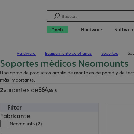
Hardware
Softwar
Deals
Hardware
Equipamiento de oficinas
Soportes
So
Inicio
Soportes médicos Neomounts
664,99 €
Una gama de productos amplia de montajes de pared y de techo, a
más importante.
664
2
variantes de
,
99
€
Filter
664,99 €
Fabricante
Neomounts (2)