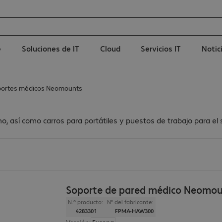
e
Soluciones de IT
Cloud
Servicios IT
Notic
portes médicos Neomounts
sí como carros para portátiles y puestos de trabajo para el sec
Soporte de pared médico Neomo
N.º producto:
N° del fabricante:
4283301
FPMA-HAW300