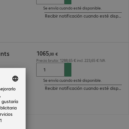
Se envía cuando esté disponible.
Recibir notificación cuando esté disponibl
1065
unts
,
00
€
Precio bruto: 1288,65 € incl. 223,65 € IVA
Se envía cuando esté disponible.
Recibir notificación cuando esté disponibl