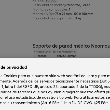
Versión
:
Europa
Posibilidad de montaje
:
Monitor, Pared
Monitores compatibles
:
1
Montaje VESA
:
75 x 75 mm, 100 x 100 mm
Capacidad de carga (hasta)
:
3 kg
Soporte de pared médico Neomo
N.º producto:
N° del fabricante:
383884
FPMA-HAW100
Versión
:
Europa
Posibilidad de montaje
:
Pared
Monitores compatibles
:
1
Montaje VESA
:
75 x 75 mm, 100 x 100 mm
Capacidad de carga (hasta)
:
6 kg
2 de 2 resultados
Mostrar más