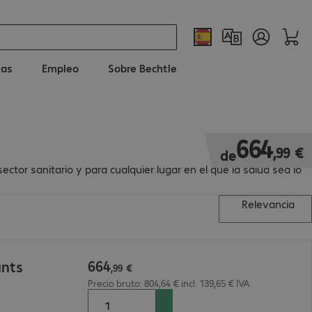
ias
Empleo
Sobre Bechtle
664,99 €
664
,
99
€
de
tor sanitario y para cualquier lugar en el que la salud sea lo
Relevancia
664
unts
,
99
€
Precio bruto: 804,64 € incl. 139,65 € IVA