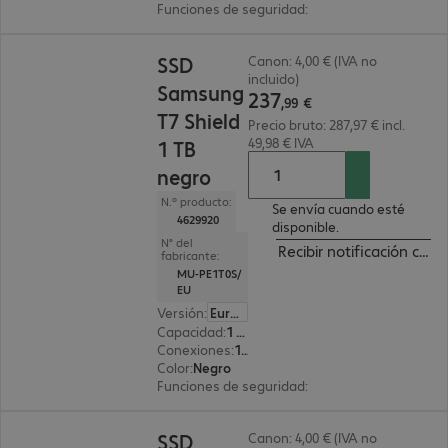
Funciones de seguridad
:
Cifrado AES 256 bits
237,99 €
SSD
Canon: 4,00 € (IVA no
incluido)
Samsung
237
,
99
€
T7 Shield
Precio bruto: 287,97 € incl.
49,98 € IVA
1 TB
negro
N.º producto:
Se envía cuando esté
4629920
disponible.
N° del
Recibir notificación cua
fabricante:
MU-PE1T0S/
EU
Versión
:
Europa
Capacidad
:
1 TB
Conexiones
:
1x USB 3.2 tipo C
Color
:
Negro
Funciones de seguridad
:
Cifrado AES 256 bits
251,99 €
SSD
Canon: 4,00 € (IVA no