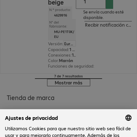
beige
N.º producto:
Se envía cuando esté
4629916
disponible.
N° del
Recibir notificación cua
fabricante:
MU-PE1T0K/
EU
Versión
:
Europa
Capacidad
:
1 TB
Conexiones
:
1x USB 3.2 tipo C
Color
:
Marrón
Funciones de seguridad
:
Cifrado AES 256 bits
7 de 7 resultados
Mostrar más
Tienda de marca