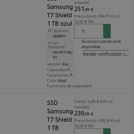
incluido)
Samsung
251
,
99
€
T7 Shield
Precio bruto: 304,91 € incl.
52,92 € IVA
1 TB azul
N.º producto:
4629917
Se envía cuando esté
N° del
disponible.
fabricante:
MU-PE1T0R/
Recibir notificación cua
EU
Versión
:
Europa
Capacidad
:
1 TB
Conexiones
:
1x USB 3.2 tipo C
Color
:
Azul
Funciones de seguridad
:
Cifrado AES 256 bits
239,99 €
SSD
Canon: 4,00 € (IVA no
incluido)
Samsung
239
,
99
€
T7 Shield
Precio bruto: 290,39 € incl.
50,40 € IVA
1 TB