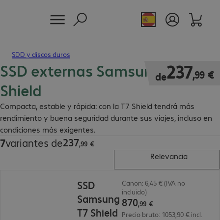
SDD y discos duros
SSD externas Samsung T7
237,99 €
237
,
99
€
de
Shield
Compacta, estable y rápida: con la T7 Shield tendrá más
rendimiento y buena seguridad durante sus viajes, incluso en
condiciones más exigentes.
237
7
variantes de
237,99 €
,
99
€
Relevancia
870,99 €
SSD
Canon: 6,45 € (IVA no
incluido)
Samsung
870
,
99
€
T7 Shield
Precio bruto: 1053,90 € incl.