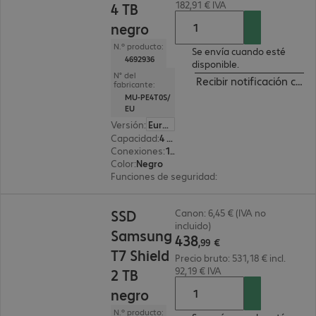
182,91 € IVA
4 TB
negro
N.º producto:
Se envía cuando esté
4692936
disponible.
N° del
Recibir notificación cua
fabricante:
MU-PE4T0S/
EU
Versión
:
Europa
Capacidad
:
4 TB
Conexiones
:
1x USB 3.2 tipo C
Color
:
Negro
Funciones de seguridad
:
Cifrado AES 256 bits
438,99 €
SSD
Canon: 6,45 € (IVA no
incluido)
Samsung
438
,
99
€
T7 Shield
Precio bruto: 531,18 € incl.
92,19 € IVA
2 TB
negro
N.º producto: