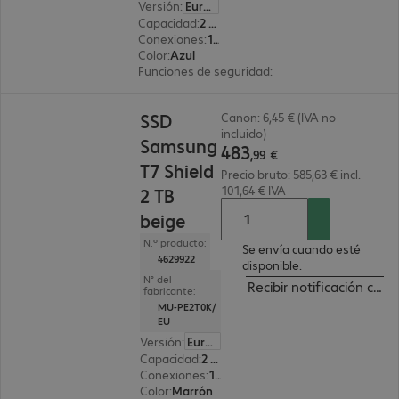
Versión
:
Europa
Capacidad
:
2 TB
Conexiones
:
1x USB 3.2 tipo C
Color
:
Azul
Funciones de seguridad
:
Cifrado AES 256 bits
483,99 €
SSD
Canon: 6,45 € (IVA no
incluido)
Samsung
483
,
99
€
T7 Shield
Precio bruto: 585,63 € incl.
101,64 € IVA
2 TB
beige
N.º producto:
Se envía cuando esté
4629922
disponible.
N° del
Recibir notificación cua
fabricante:
MU-PE2T0K/
EU
Versión
:
Europa
Capacidad
:
2 TB
Conexiones
:
1x USB 3.2 tipo C
Color
:
Marrón