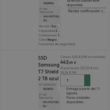
Se envía cuando esté
4629924
disponible.
N° del
Recibir notificación cua
fabricante:
MU-PE2T0S/
EU
Versión
:
Europa
Capacidad
:
2 TB
Conexiones
:
1x USB 3.2 tipo C
Color
:
Negro
Funciones de seguridad
:
Cifrado AES 256 bits
443,99 €
SSD
Canon: 6,45 € (IVA no incluido)
443
,
99
€
Samsung
Precio bruto: 537,23 € incl.
T7 Shield
93,24 € IVA
2 TB azul
N.º producto:
Entrega a partir del 11.
4629923
agosto.
N° del
Pocas unidades
fabricante:
disponibles
MU-PE2T0R/
EU