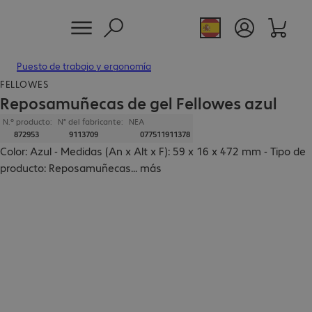
Puesto de trabajo y ergonomía
FELLOWES
Reposamuñecas de gel Fellowes azul
N.º producto:
N° del fabricante:
NEA
872953
9113709
077511911378
Color: Azul - Medidas (An x Alt x F): 59 x 16 x 472 mm - Tipo de
producto: Reposamuñecas
...
más