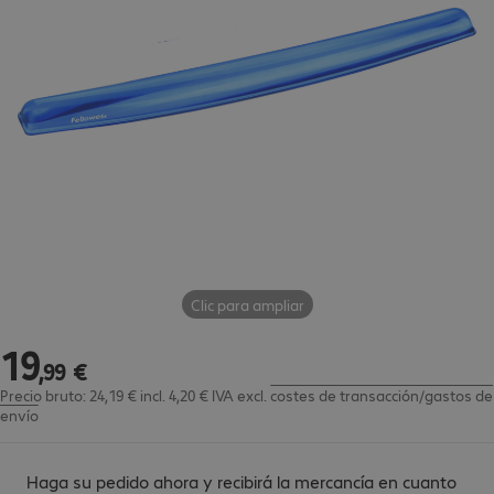
Clic para ampliar
19
19,99 €
,
99
€
Precio bruto: 24,19 € incl. 4,20 € IVA
excl.
costes de transacción/gastos de
envío
Haga su pedido ahora y recibirá la mercancía en cuanto