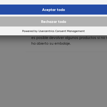
Devoluciones
Tenga en cuenta que los productos
personalizados, los productos con licencia, lo
productos B y las piezas de repuesto no se
pueden devolver. Por razones de higiene, sol
es posible devolver algunos productos si no 
ha abierto su embalaje.