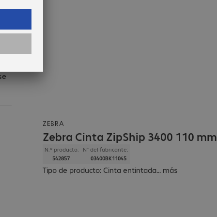
s
o
se
ZEBRA
Zebra Cinta ZipShip 3400 110 mm
N.º producto:
N° del fabricante:
542857
03400BK11045
Tipo de producto: Cinta entintada
...
más