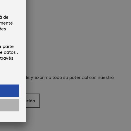
mpleo.
nase a Bechtle y exprima todo su potencial con nuestro
quipo.
Más información