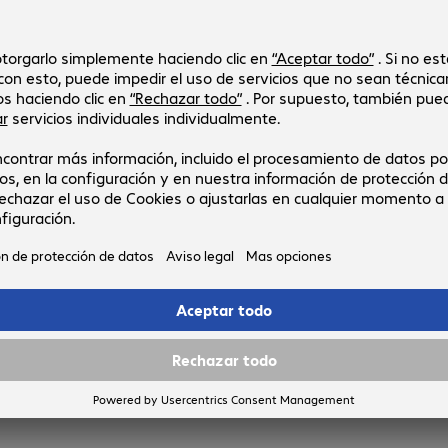
medida. Contacta con nosotros.
Empresa.
E
e
Con éxito y experiencia. Desde hace más de 40 años.
Ú
e
Más información