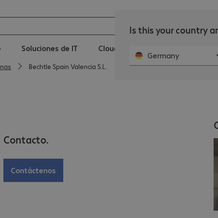
Is this your country 
e
Soluciones de IT
Cloud
Servicios IT
Notic
Germany
inas
Bechtle Spain Valencia S.L.
Contacto.
Contáctenos