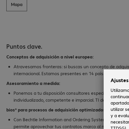
Mapa
Puntos clave.
Conceptos de adquisición a nivel europeo:
Atravesamos fronteras: si buscas un concepto de adquisi
internacional. Estamos presentes en 14 países y gestion
Asesoramiento a medida:
Ponemos a tu disposición consultores especializados a n
individualizado, competente e imparcial. TI de la mano d
bios® para procesos de adquisición optimizados:
Con Bechtle Information and Ordering System (bios®), podr
permite aprovechar tus contratos marco al máximo y gest