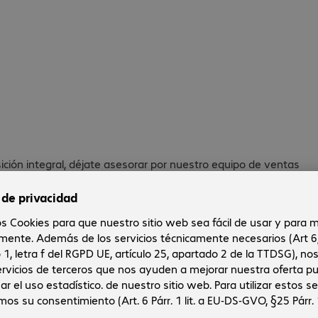
ción integral, déjate asesorar por nuestro equipo de ventas
amos una logística potente.
ivel nacional e internacional. Te ofrecemos un asesoramiento
e un solo proveedor.
ás simplificar y acelerar los procesos de adquisición. Te
ionar tus activos de TI. Ahorrarás tiempo y dinero.