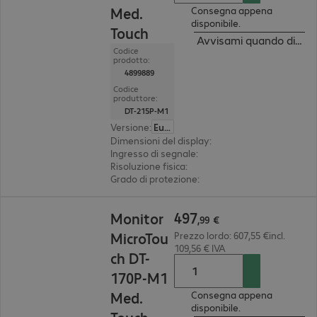
Med.
Consegna appena
disponibile.
Touch
Avvisami quando dispon
Codice
prodotto:
4899889
Codice
produttore:
DT-215P-M1
Versione
:
Europa
Dimensioni del display
:
54,6 cm (21,5")
Ingresso di segnale
:
1x VGA (analogico), 1x Displ
Risoluzione fisica
:
1.920 x 1.080 FHD
Grado di protezione
:
IP54 (fronte), IK07
497,99 €
497
Monitor
,
99
€
MicroTou
Prezzo lordo: 607,55 €incl.
109,56 € IVA
ch DT-
170P-M1
Med.
Consegna appena
disponibile.