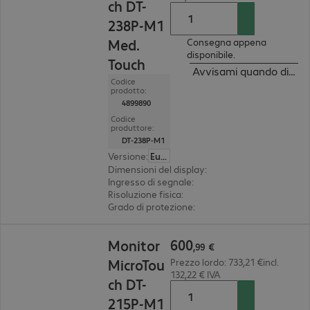
ch DT-
238P-M1
Med.
Consegna appena
disponibile.
Touch
Avvisami quando dispon
Codice
prodotto:
4899890
Codice
produttore:
DT-238P-M1
Versione
:
Europa
Dimensioni del display
:
60,5 cm (23,8")
Ingresso di segnale
:
1x DVI-I, 1x DisplayPort (dig
Risoluzione fisica
:
1.920 x 1.080 FHD
Grado di protezione
:
IP54 (fronte), IK07
600,99 €
600
Monitor
,
99
€
MicroTou
Prezzo lordo: 733,21 €incl.
132,22 € IVA
ch DT-
215P-M1