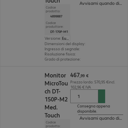
Touch
Avvisami quando dispon
Codice
prodotto:
4899887
Codice
produttore:
DT-170P-M1
Versione
:
Europa
Dimensioni del display
:
43,2 cm (17,0")
Ingresso di segnale
:
1x VGA (analogico), 1x Displ
Risoluzione fisica
:
1.280 x 1.024
Grado di protezione
:
IP65 (fronte), IK07, IP54 (a
467,99 €
467
Monitor
,
99
€
MicroTou
Prezzo lordo: 570,95 €incl.
102,96 € IVA
ch DT-
150P-M2
Med.
Consegna appena
disponibile.
Touch
Avvisami quando dispon
Codice
prodotto: