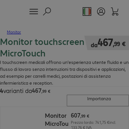
Monitor
Monitor touchscreen medico
467,99 €
467
,
99
€
da
MicroTouch
I touchscreen medicali offrono un'esperienza utente fluida e un
flusso di lavoro senza interruzioni tra dispositivi e applicazioni,
ad esempio per carrelli medici, postazioni di assistenza
infermieristica e reception.
467
4
varianti da
467,99 €
,
99
€
Importanza
607,99 €
607
Monitor
,
99
€
MicroTou
Prezzo lordo: 741,75 €incl.
133,76 € IVA