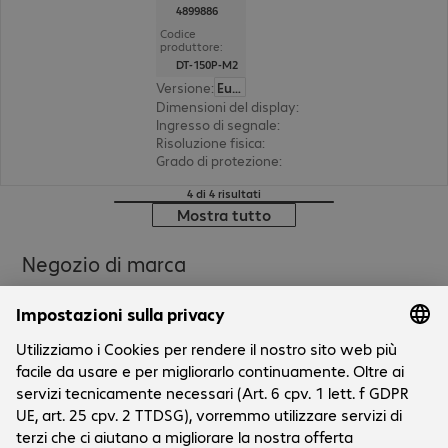
4899886
Codice
produttore:
DT-150P-M2
Versione
:
Europa
Dimensioni del display
:
38,1 cm (15,0")
Ingresso di segnale
:
1x VGA (analogico), 1x Displ
Risoluzione fisica
:
1.024 x 768 XGA
Grado di protezione
:
IP65 (fronte), IK07, IP54 (a
4 di 4 risultati
Mostra tutto
Negozio di marca