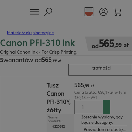
Materiały eksploatacyjne
Canon PFI-310 Ink
565,99 zł
565
,
99
zł
od
Original Canon Ink - For Crisp Printing.
565
5
wariantów od
565,99 zł
,
99
zł
trafności
565,99 zł
565
Tusz
,
99
zł
Canon
Cena brutto: 696,17 zł w tym
130,18 zł VAT
PFI-310Y,
żółty
Zostanie wysłany, gdy
Numer
produktu:
będzie dostępny.
4220382
Powiadom o dostępnoś