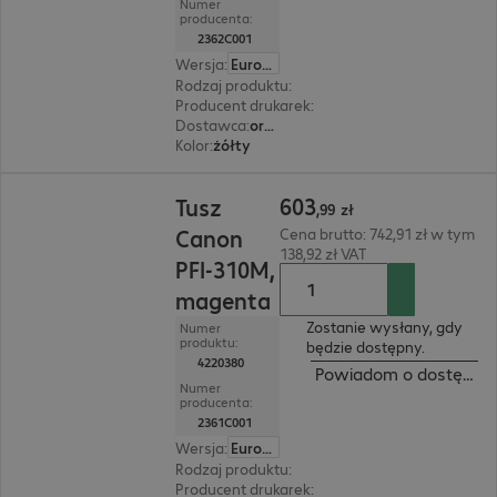
Numer
producenta:
2362C001
Wersja
:
Europa
Rodzaj produktu
:
tusz
Producent drukarek
:
Canon
Dostawca
:
oryginalny
Kolor
:
żółty
603,99 zł
603
Tusz
,
99
zł
Canon
Cena brutto: 742,91 zł w tym
138,92 zł VAT
PFI-310M,
magenta
Zostanie wysłany, gdy
Numer
produktu:
będzie dostępny.
4220380
Powiadom o dostępnoś
Numer
producenta:
2361C001
Wersja
:
Europa
Rodzaj produktu
:
tusz
Producent drukarek
:
Canon