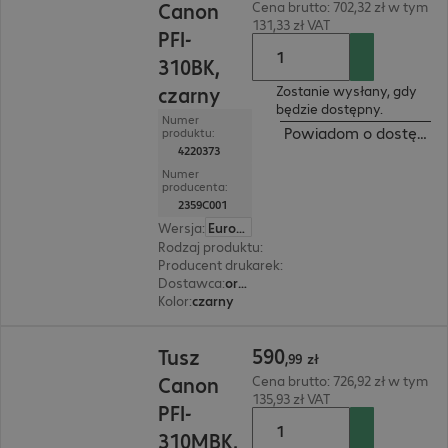
Canon
Cena brutto: 702,32 zł w tym
131,33 zł VAT
PFI-
310BK,
czarny
Zostanie wysłany, gdy
będzie dostępny.
Numer
Powiadom o dostępnoś
produktu:
4220373
Numer
producenta:
2359C001
Wersja
:
Europa
Rodzaj produktu
:
tusz
Producent drukarek
:
Canon
Dostawca
:
oryginalny
Kolor
:
czarny
590,99 zł
590
Tusz
,
99
zł
Canon
Cena brutto: 726,92 zł w tym
135,93 zł VAT
PFI-
310MBK,