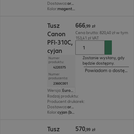
Dostawca
:
oryginalny
Kolor
:
magenta (purpurowy)
666,99 zł
666
Tusz
,
99
zł
Canon
Cena brutto: 820,40 zł w tym
153,41 zł VAT
PFI-310C,
cyjan
Zostanie wysłany, gdy
Numer
produktu:
będzie dostępny.
4220375
Powiadom o dostępnoś
Numer
producenta:
2360C001
Wersja
:
Europa
Rodzaj produktu
:
tusz
Producent drukarek
:
Canon
Dostawca
:
oryginalny
Kolor
:
cyjan (błękitny)
570,99 zł
570
Tusz
,
99
zł