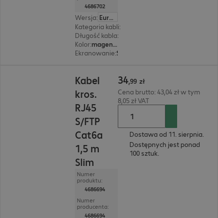
4686702
Wersja
:
Europa
Kategoria kabli
:
Cat6a
Długość kabla
:
2 m
Kolor
:
magenta (purpurowy)
Ekranowanie
:
S/FTP (PIMF)
34,99 zł
34
Kabel
,
99
zł
kros.
Cena brutto: 43,04 zł w tym
8,05 zł VAT
RJ45
S/FTP
Cat6a
Dostawa od 11. sierpnia.
Dostępnych jest ponad
1,5 m
100 sztuk.
Slim
Numer
produktu:
4686694
Numer
producenta:
4686694