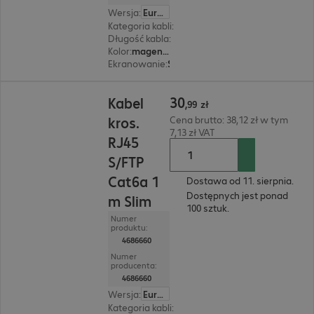
Wersja
:
Europa
Kategoria kabli
:
Cat6a
Długość kabla
:
1,5 m
Kolor
:
magenta (purpurowy)
Ekranowanie
:
S/FTP (PIMF)
30,99 zł
30
Kabel
,
99
zł
kros.
Cena brutto: 38,12 zł w tym
7,13 zł VAT
RJ45
S/FTP
Cat6a 1
Dostawa od 11. sierpnia.
Dostępnych jest ponad
m Slim
100 sztuk.
Numer
produktu:
4686660
Numer
producenta:
4686660
Wersja
:
Europa
Kategoria kabli
:
Cat6a