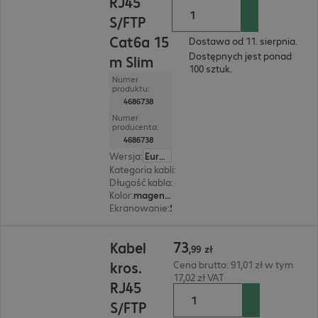
RJ45
S/FTP
Cat6a 15
Dostawa od 11. sierpnia.
Dostępnych jest ponad
m Slim
100 sztuk.
Numer
produktu:
4686738
Numer
producenta:
4686738
Wersja
:
Europa
Kategoria kabli
:
Cat6a
Długość kabla
:
15 m
Kolor
:
magenta (purpurowy)
Ekranowanie
:
S/FTP (PIMF)
73,99 zł
73
Kabel
,
99
zł
kros.
Cena brutto: 91,01 zł w tym
17,02 zł VAT
RJ45
S/FTP