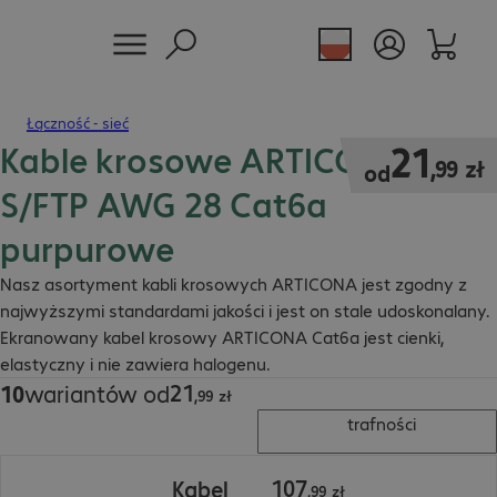
Łączność - sieć
Kable krosowe ARTICONA RJ45
21,99 zł
21
,
99
zł
od
S/FTP AWG 28 Cat6a
purpurowe
Nasz asortyment kabli krosowych ARTICONA jest zgodny z
najwyższymi standardami jakości i jest on stale udoskonalany.
Ekranowany kabel krosowy ARTICONA Cat6a jest cienki,
elastyczny i nie zawiera halogenu.
21
10
wariantów od
21,99 zł
,
99
zł
trafności
107,99 zł
107
Kabel
,
99
zł