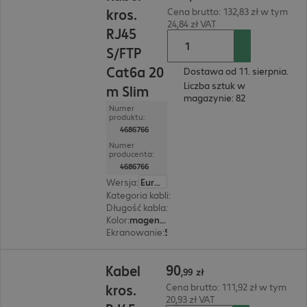
kros.
Cena brutto: 132,83 zł w tym
24,84 zł VAT
RJ45
S/FTP
Cat6a 20
Dostawa od 11. sierpnia.
Liczba sztuk w
m Slim
magazynie: 82
Numer
produktu:
4686766
Numer
producenta:
4686766
Wersja
:
Europa
Kategoria kabli
:
Cat6a
Długość kabla
:
20 m
Kolor
:
magenta (purpurowy)
Ekranowanie
:
S/FTP (PIMF)
90,99 zł
90
Kabel
,
99
zł
kros.
Cena brutto: 111,92 zł w tym
20,93 zł VAT