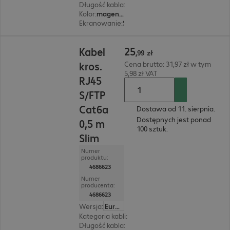
Długość kabla
:
1 m
Kolor
:
magenta (purpurowy)
Ekranowanie
:
S/FTP (PIMF)
25,99 zł
25
Kabel
,
99
zł
kros.
Cena brutto: 31,97 zł w tym
5,98 zł VAT
RJ45
S/FTP
Cat6a
Dostawa od 11. sierpnia.
Dostępnych jest ponad
0,5 m
100 sztuk.
Slim
Numer
produktu:
4686623
Numer
producenta:
4686623
Wersja
:
Europa
Kategoria kabli
:
Cat6a
Długość kabla
:
0,5 m