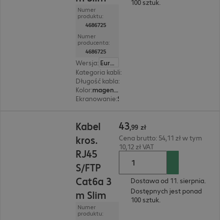
100 sztuk.
Numer
produktu:
4686725
Numer
producenta:
4686725
Wersja
:
Europa
Kategoria kabli
:
Cat6a
Długość kabla
:
5 m
Kolor
:
magenta (purpurowy)
Ekranowanie
:
S/FTP (PIMF)
43,99 zł
43
Kabel
,
99
zł
kros.
Cena brutto: 54,11 zł w tym
10,12 zł VAT
RJ45
S/FTP
Cat6a 3
Dostawa od 11. sierpnia.
Dostępnych jest ponad
m Slim
100 sztuk.
Numer
produktu: