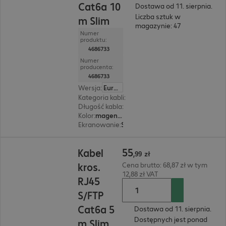
Cat6a 10
Dostawa od 11. sierpnia.
Liczba sztuk w
m Slim
magazynie: 47
Numer
produktu:
4686733
Numer
producenta:
4686733
Wersja
:
Europa
Kategoria kabli
:
Cat6a
Długość kabla
:
10 m
Kolor
:
magenta (purpurowy)
Ekranowanie
:
S/FTP (PIMF)
55,99 zł
55
Kabel
,
99
zł
kros.
Cena brutto: 68,87 zł w tym
12,88 zł VAT
RJ45
S/FTP
Cat6a 5
Dostawa od 11. sierpnia.
Dostępnych jest ponad
m Slim