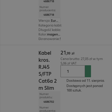
4686718
Numer
producenta:
4686718
Wersja
:
Europa
Kategoria kabli
:
Cat6a
Długość kabla
:
3 m
Kolor
:
magenta (purpurowy)
Ekranowanie
:
S/FTP (PIMF)
21,99 zł
21
Kabel
,
99
zł
kros.
Cena brutto: 27,05 zł w tym
5,06 zł VAT
RJ45
S/FTP
Cat6a 2
Dostawa od 11. sierpnia.
Dostępnych jest ponad
m Slim
100 sztuk.
Numer
produktu:
4686702
Numer
producenta: