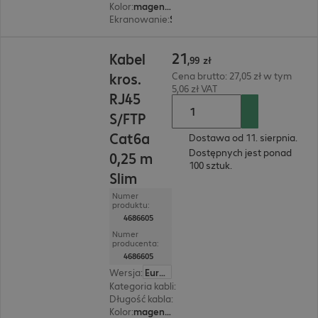
Kolor
:
magenta (purpurowy)
Ekranowanie
:
S/FTP (PIMF)
21,99 zł
21
Kabel
,
99
zł
kros.
Cena brutto: 27,05 zł w tym
5,06 zł VAT
RJ45
S/FTP
Cat6a
Dostawa od 11. sierpnia.
Dostępnych jest ponad
0,25 m
100 sztuk.
Slim
Numer
produktu:
4686605
Numer
producenta:
4686605
Wersja
:
Europa
Kategoria kabli
:
Cat6a
Długość kabla
:
0,25 m
Kolor
:
magenta (purpurowy)