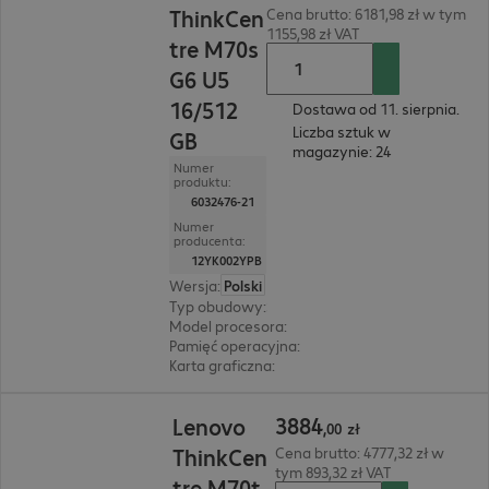
ThinkCen
Cena brutto: 6181,98 zł w tym
1155,98 zł VAT
tre M70s
G6 U5
16/512
Dostawa od 11. sierpnia.
Liczba sztuk w
GB
magazynie: 24
Numer
produktu:
6032476-21
Numer
producenta:
12YK002YPB
Wersja
:
Polski
Typ obudowy
:
Small Form Factor
Model procesora
:
Intel Core Ultra 5 225, 3,3 GHz
Pamięć operacyjna
:
16 GB
Karta graficzna
:
Intel Graphics
3884,00 zł
3884
Lenovo
,
00
zł
ThinkCen
Cena brutto: 4777,32 zł w
tym 893,32 zł VAT
tre M70t