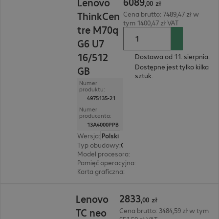
6089
Lenovo
,
00
zł
ThinkCen
Cena brutto: 7489,47 zł w
tym 1400,47 zł VAT
tre M70q
G6 U7
16/512
Dostawa od 11. sierpnia.
Dostępne jest tylko kilka
GB
sztuk.
Numer
produktu:
4975135-21
Numer
producenta:
13A4000PPB
Wersja
:
Polski
Typ obudowy
:
Obudowa Micro
Model procesora
:
Intel Core Ultra 7 265T, 1,5 G
Pamięć operacyjna
:
16 GB
Karta graficzna
:
Intel Graphics
2833,00 zł
2833
Lenovo
,
00
zł
TC neo
Cena brutto: 3484,59 zł w tym