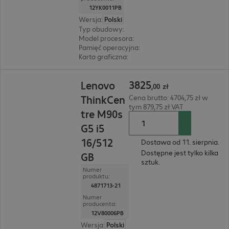
12YK0011PB
Wersja
:
Polski
Typ obudowy
:
Small Form Factor
Model procesora
:
Intel Core Ultra 5 225, 3,3 GHz
Pamięć operacyjna
:
16 GB
Karta graficzna
:
Intel Graphics
3825,00 zł
3825
Lenovo
,
00
zł
ThinkCen
Cena brutto: 4704,75 zł w
tym 879,75 zł VAT
tre M90s
G5 i5
16/512
Dostawa od 11. sierpnia.
Dostępne jest tylko kilka
GB
sztuk.
Numer
produktu:
4871713-21
Numer
producenta:
12V80006PB
Wersja
:
Polski