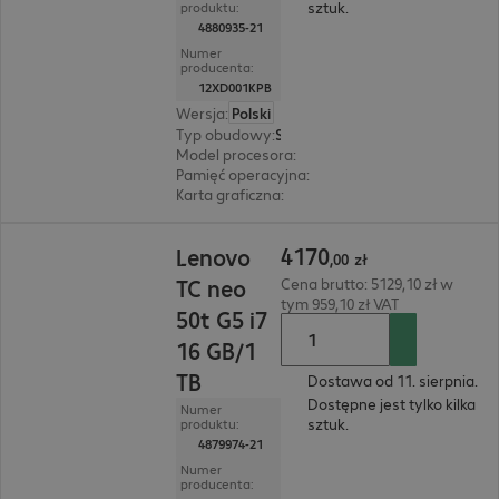
sztuk.
produktu:
4880935-21
Numer
producenta:
12XD001KPB
Wersja
:
Polski
Typ obudowy
:
Small Form Factor
Model procesora
:
Intel Core i7-14700, 2,1 GHz
Pamięć operacyjna
:
16 GB
Karta graficzna
:
Intel UHD Graphics 770
4170,00 zł
4170
Lenovo
,
00
zł
TC neo
Cena brutto: 5129,10 zł w
tym 959,10 zł VAT
50t G5 i7
16 GB/1
TB
Dostawa od 11. sierpnia.
Dostępne jest tylko kilka
Numer
sztuk.
produktu:
4879974-21
Numer
producenta: