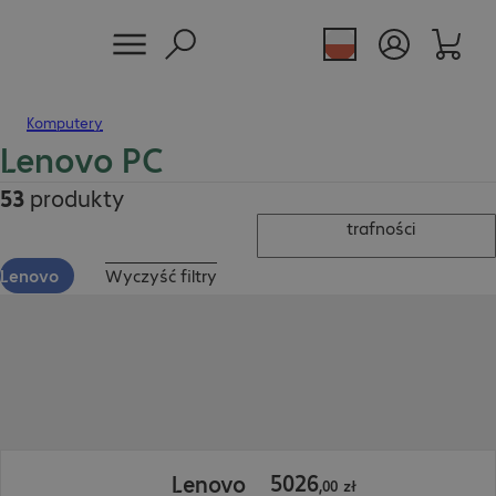
Komputery
Lenovo PC
53
produkty
trafności
Lenovo
Wyczyść filtry
5026,00 zł
5026
Lenovo
,
00
zł