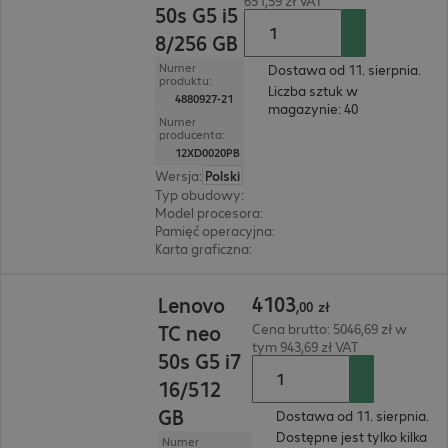
651,59 zł VAT
50s G5 i5
8/256 GB
Numer
Dostawa od 11. sierpnia.
produktu:
Liczba sztuk w
4880927-21
magazynie: 40
Numer
producenta:
12XD0020PB
Wersja
:
Polski
Typ obudowy
:
Small Form Factor
Model procesora
:
Intel Core i5-14400, 2,5 GHz
Pamięć operacyjna
:
8 GB
Karta graficzna
:
Intel UHD Graphics 730
4103,00 zł
4103
Lenovo
,
00
zł
TC neo
Cena brutto: 5046,69 zł w
tym 943,69 zł VAT
50s G5 i7
16/512
GB
Dostawa od 11. sierpnia.
Dostępne jest tylko kilka
Numer