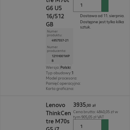
G6 U5
16/512
Dostawa od 11. sierpnia.
Dostępne jest tylko kilka
GB
sztuk.
Numer
produktu:
4957557-21
Numer
producenta:
12YH001WP
B
Wersja
:
Polski
Typ obudowy
:
Tower
Model procesora
:
Intel Core Ultra 5 235, 3,4 GHz
Pamięć operacyjna
:
16 GB
Karta graficzna
:
Intel Graphics
3935,00 zł
3935
Lenovo
,
00
zł
ThinkCen
Cena brutto: 4840,05 zł w
tym 905,05 zł VAT
tre M70s
G5 i7