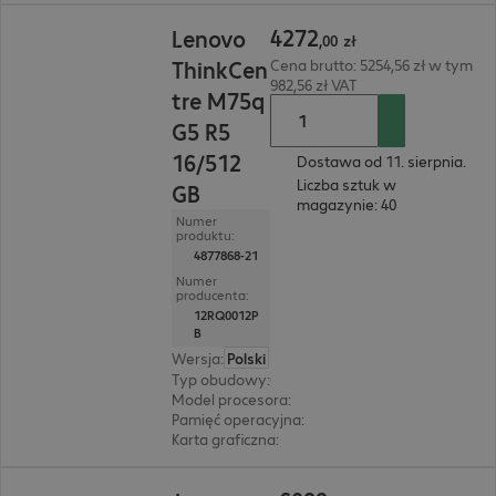
4272,00 zł
4272
Lenovo
,
00
zł
ThinkCen
Cena brutto: 5254,56 zł w tym
982,56 zł VAT
tre M75q
G5 R5
16/512
Dostawa od 11. sierpnia.
Liczba sztuk w
GB
magazynie: 40
Numer
produktu:
4877868-21
Numer
producenta:
12RQ0012P
B
Wersja
:
Polski
Typ obudowy
:
Obudowa Micro
Model procesora
:
AMD Ryzen 5 8500G, 3,5 GHz
Pamięć operacyjna
:
16 GB
Karta graficzna
:
AMD Radeon 740M Graphics
6089,00 zł