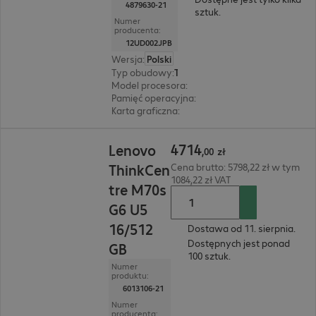
4879630-21
sztuk.
Numer
producenta:
12UD002JPB
Wersja
:
Polski
Typ obudowy
:
Tower
Model procesora
:
Intel Core i3-14100, 3,5 GHz
Pamięć operacyjna
:
8 GB
Karta graficzna
:
Intel UHD Graphics 730
4714,00 zł
4714
Lenovo
,
00
zł
ThinkCen
Cena brutto: 5798,22 zł w tym
1084,22 zł VAT
tre M70s
G6 U5
16/512
Dostawa od 11. sierpnia.
Dostępnych jest ponad
GB
100 sztuk.
Numer
produktu:
6013106-21
Numer
producenta: