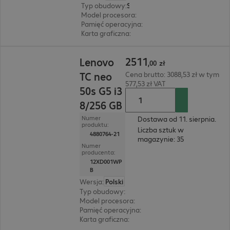
Typ obudowy
:
Small Form Factor
Model procesora
:
Intel Core i5-14600, 2,7 GHz
Pamięć operacyjna
:
16 GB
Karta graficzna
:
Intel UHD Graphics 770
2511,00 zł
2511
Lenovo
,
00
zł
TC neo
Cena brutto: 3088,53 zł w tym
577,53 zł VAT
50s G5 i3
8/256 GB
Numer
Dostawa od 11. sierpnia.
produktu:
Liczba sztuk w
4880764-21
magazynie: 35
Numer
producenta:
12XD001WP
B
Wersja
:
Polski
Typ obudowy
:
Small Form Factor
Model procesora
:
Intel Core i3-14100, 3,5 GHz
Pamięć operacyjna
:
8 GB
Karta graficzna
:
Intel UHD Graphics 730