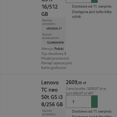
16/512
Dostawa od 11. sierpnia.
Dostępne jest tylko kilka
GB
sztuk.
Numer
produktu:
4833246-21
Numer
producenta:
12U8000APB
Wersja
:
Polski
Typ obudowy
:
Small Form Factor
Model procesora
:
Intel Core i7-14700, 2,1 GHz
Pamięć operacyjna
:
16 GB
Karta graficzna
:
Intel UHD Graphics 730
2609,00 zł
2609
Lenovo
,
00
zł
TC neo
Cena brutto: 3209,07 zł w
tym 600,07 zł VAT
50t G5 i3
8/256 GB
Numer
Dostawa od 11. sierpnia.
produktu:
Dostępne jest tylko kilka