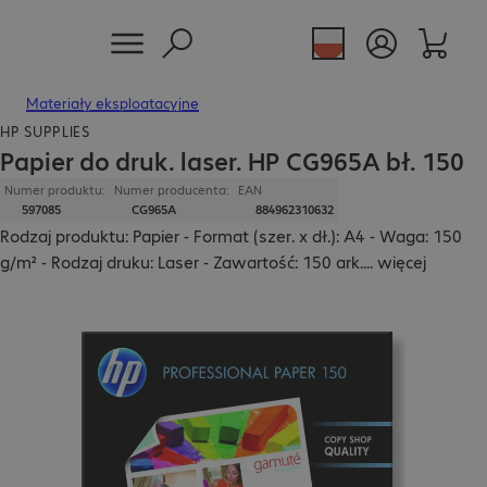
Materiały eksploatacyjne
HP SUPPLIES
Papier do druk. laser. HP CG965A bł. 150
Numer produktu:
Numer producenta:
EAN
597085
CG965A
884962310632
Rodzaj produktu: Papier - Format (szer. x dł.): A4 - Waga: 150
g/m² - Rodzaj druku: Laser - Zawartość: 150 ark.
...
więcej