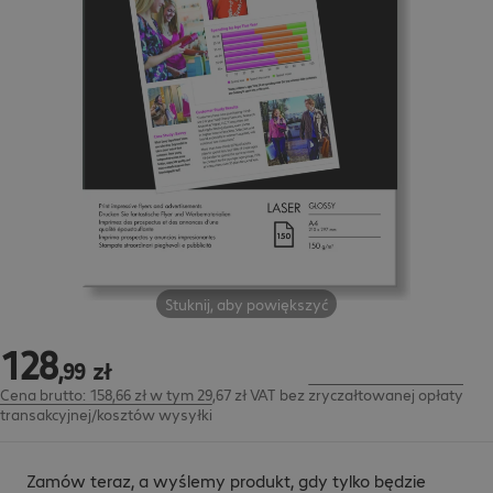
Stuknij, aby powiększyć
128
128,99 zł
,
99
zł
Cena brutto: 158,66 zł w tym 29,67 zł VAT
bez
zryczałtowanej opłaty
transakcyjnej/kosztów wysyłki
Zamów teraz, a wyślemy produkt, gdy tylko będzie