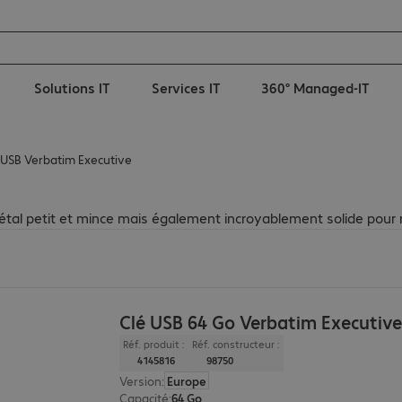
Solutions IT
Services IT
360° Managed-IT
 USB Verbatim Executive
étal petit et mince mais également incroyablement solide pour r
Clé USB 64 Go Verbatim Executiv
Réf. produit :
Réf. constructeur :
4145816
98750
Version
:
Europe
Capacité
:
64 Go