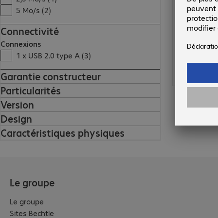
5 Mo/s (2)
Connectivité
Connexions
1 x USB 2.0 type A (3)
Garantie constructeur
Particularités
Version
Design
Caractéristiques physiques
Le groupe
Le groupe
Sites Bechtle