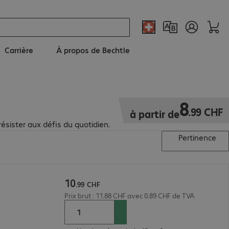
Carrière
À propos de Bechtle
8.99 CHF
8
.
99
CHF
à partir de
ésister aux défis du quotidien.
Pertinence
10
e
.
99
CHF
Prix brut : 11.88 CHF avec 0.89 CHF de TVA