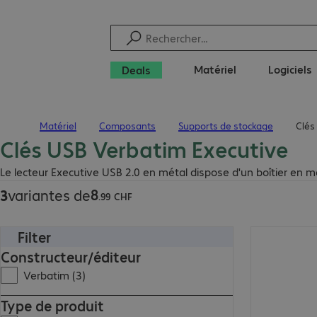
Matériel
Logiciels
Deals
Matériel
Composants
Supports de stockage
Clés
Page d’accueil
Clés USB Verbatim Executive
8.99 CHF
Le lecteur Executive USB 2.0 en métal dispose d'un boîtier en m
8
3
variantes de
.
99
CHF
Filter
10.99 CHF
Constructeur/éditeur
Verbatim (3)
Type de produit