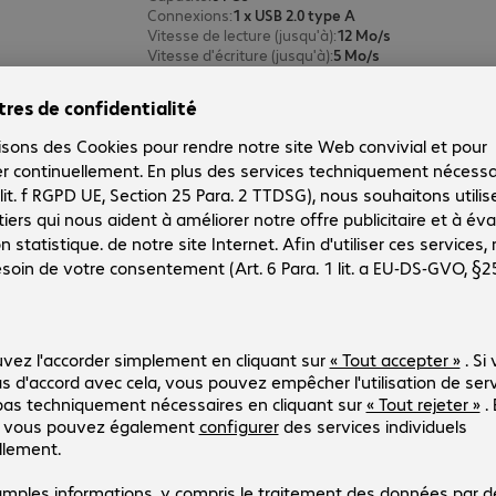
Connexions
:
1 x USB 2.0 type A
Vitesse de lecture (jusqu'à)
:
12 Mo/s
Vitesse d'écriture (jusqu'à)
:
5 Mo/s
Clé USB 32 Go Verbatim Executiv
Réf. produit :
Réf. constructeur :
4145815
98749
Version
:
Europe
Capacité
:
32 Go
Connexions
:
1 x USB 2.0 type A
Vitesse de lecture (jusqu'à)
:
12 Mo/s
Vitesse d'écriture (jusqu'à)
:
5 Mo/s
Clé USB 16 Go Verbatim Executiv
Réf. produit :
Réf. constructeur :