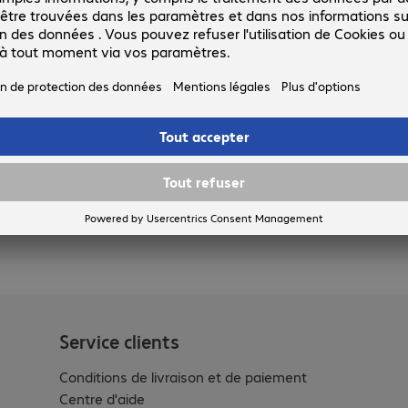
4145814
98748
Version
:
Europe
Capacité
:
16 Go
Connexions
:
1 x USB 2.0 type A
Vitesse de lecture (jusqu'à)
:
8 Mo/s
Vitesse d'écriture (jusqu'à)
:
2,5 Mo/s
3 sur 3 résultats
Afficher plus
Service clients
Conditions de livraison et de paiement
Centre d'aide