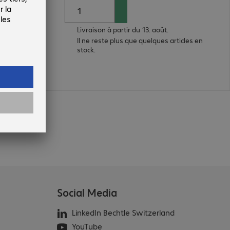
Livraison à partir du 13. août.
Il ne reste plus que quelques articles en
stock.
Social Media
LinkedIn Bechtle Switzerland
YouTube