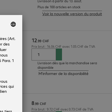
Livraison à partir du 13. août.
Plus de 100 articles en stock
Voir la nouvelle version du produit
12
e
.
99
CHF
Prix brut : 14.04 CHF avec 1.05 CHF de TVA
Livraison dès que la marchandise sera
disponible
M'informer de la disponibilité
8
e
.
99
CHF
Prix brut : 9.72 CHF avec 0.73 CHF de TVA