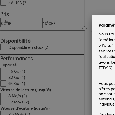
clé USB (3)
Prix
de
à
12.99 CHF
Disponibilité
Disponible en stock (2)
Performances
Capacité
16 Go (1)
32 Go (1)
64 Go (1)
Vitesse de lecture (jusqu'à)
8 Mo/s (1)
8.99 CHF
12 Mo/s (2)
Vitesse d'écriture (jusqu'à)
2,5 Mo/s (1)