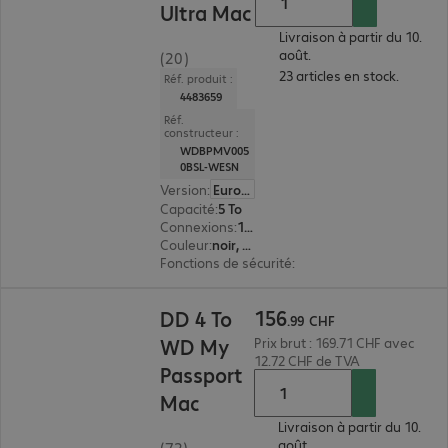
Ultra Mac
Livraison à partir du 10.
août.
(20)
23 articles en stock.
Réf. produit :
4483659
Réf.
constructeur :
WDBPMV005
0BSL-WESN
Version
:
Europe
Capacité
:
5 To
Connexions
:
1 x USB 3.1 type C
Couleur
:
noir, argent
Fonctions de sécurité
:
chiffrement AES sur 256 
156.99 CHF
156
DD 4 To
.
99
CHF
WD My
Prix brut : 169.71 CHF avec
12.72 CHF de TVA
Passport
Mac
Livraison à partir du 10.
août.
(72)