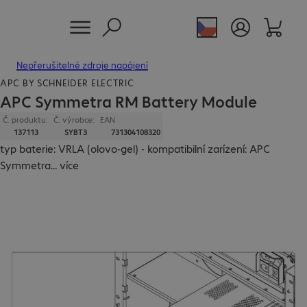
Nepřerušitelné zdroje napájení
APC BY SCHNEIDER ELECTRIC
APC Symmetra RM Battery Module
Č. produktu:
Č. výrobce:
EAN
137113
SYBT3
731304108320
typ baterie: VRLA (olovo-gel) - kompatibilní zarízení: APC
Symmetra
...
více