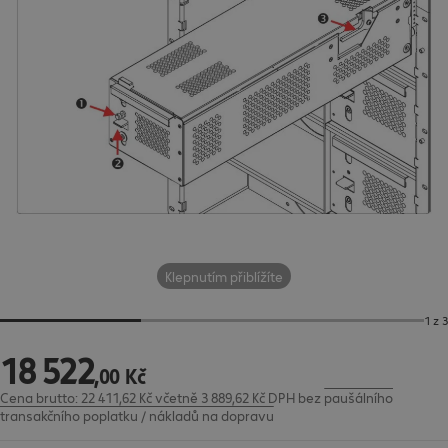
Klepnutím přiblížíte
1 z 3
18
522
18 522,00 Kč
,
00
Kč
Cena brutto: 22 411,62 Kč včetně 3 889,62 Kč DPH
bez
paušálního
transakčního poplatku / nákladů na dopravu