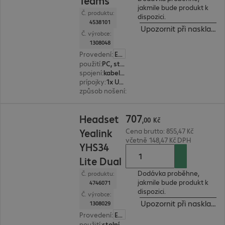
Teams
jakmile bude produkt k
Č. produktu:
dispozici.
4538101
Upozornit při naskladně
Č. výrobce:
1308048
Provedení
:
Evropa
použití
:
PC, stolní telefon, notebook
spojení
:
kabelové
prípojky
:
1x USB typ A
způsob nošení
:
binaurální
707,00 Kč
707
Headset
,
00
Kč
Yealink
Cena brutto: 855,47 Kč
včetně 148,47 Kč DPH
YHS34
Lite Dual
Dodávka proběhne,
Č. produktu:
jakmile bude produkt k
4746071
dispozici.
Č. výrobce:
Upozornit při naskladně
1308029
Provedení
:
Evropa
použití
:
stolní telefon