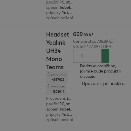
použití
:
PC, stolní telefon, notebook
spojení
:
kabelové
prípojky
:
1x USB typ A
způsob nošení
:
monaurální
609,00 Kč
609
Headset
,
00
Kč
Yealink
Cena brutto: 736,89 Kč
včetně 127,89 Kč DPH
UH34
Mono
Teams
Dodávka proběhne,
jakmile bude produkt k
Č. produktu:
dispozici.
4537629
Upozornit při naskladně
Č. výrobce:
1308014
Provedení
:
Evropa
použití
:
PC, stolní telefon, notebook
spojení
:
kabelové
prípojky
:
1x USB typ A
způsob nošení
:
monaurální
506,00 Kč