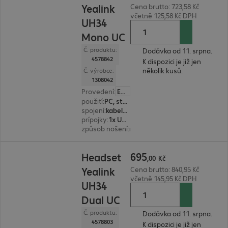
Yealink
Cena brutto: 723,58 Kč
včetně 125,58 Kč DPH
UH34
Mono UC
Č. produktu:
Dodávka od 11. srpna.
4578842
K dispozici je již jen
několik kusů.
Č. výrobce:
1308042
Provedení
:
Evropa
použití
:
PC, stolní telefon, notebook
spojení
:
kabelové
prípojky
:
1x USB typ A
způsob nošení
:
monaurální
695,00 Kč
695
Headset
,
00
Kč
Yealink
Cena brutto: 840,95 Kč
včetně 145,95 Kč DPH
UH34
Dual UC
Č. produktu:
Dodávka od 11. srpna.
4578803
K dispozici je již jen