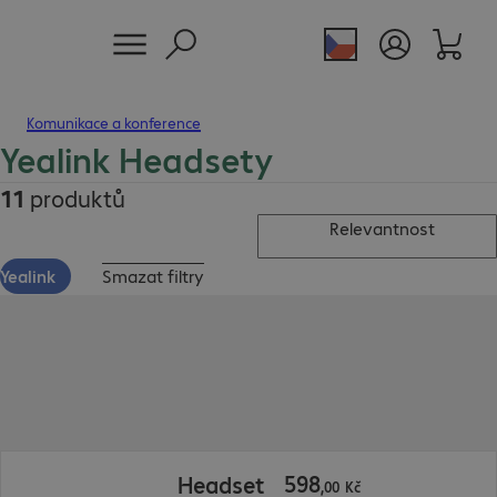
Komunikace a konference
Yealink Headsety
11
produktů
Relevantnost
Yealink
Smazat filtry
598,00 Kč
598
Headset
,
00
Kč