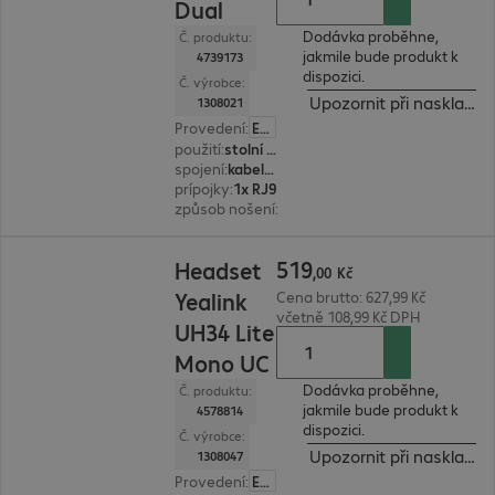
Dual
Dodávka proběhne,
Č. produktu:
jakmile bude produkt k
4739173
dispozici.
Č. výrobce:
Upozornit při naskladně
1308021
Provedení
:
Evropa
použití
:
stolní telefon
spojení
:
kabelové
prípojky
:
1x RJ9
způsob nošení
:
binaurální
519,00 Kč
519
Headset
,
00
Kč
Yealink
Cena brutto: 627,99 Kč
včetně 108,99 Kč DPH
UH34 Lite
Mono UC
Dodávka proběhne,
Č. produktu:
jakmile bude produkt k
4578814
dispozici.
Č. výrobce:
Upozornit při naskladně
1308047
Provedení
:
Evropa