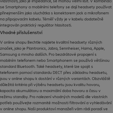
vlastnosti, jako je impedance, se mohou velmi lišit. V kombinaci
se Smartphony a mobilními telefony se dají headsety používat
přinejmenším jako sluchátka s konektorem jack a mikrofonem
na připojovacím kabelu. Téměř vždy je v kabelu dodatečně
integrován praktický regulátor hlasitosti.
Vhodné příslušenství
V online shopu Bechtle najdete kvalitní headsety různých
značek, jako je Plantronics, Jabra, Sennheiser, Hama, Apple,
Samsung a mnoho dalších. Pro bezdrátové propojení s
mobilním telefonem nebo Smartphonem se používá většinou
standard Bluetooth. Také headsety, které lze spojit s
telefonem pomocí standardu DECT přes základnu headsetu,
jsou v online shopu k dostání v různých variantách. Obzvláště
důležitá kritéria při výběru headsetu jsou kvalitu hovoru,
kapacita akumulátoru a maximální doba hovoru a času v
režimu standby. Pro nalezení vhodných modelů dle vlastních
potřeb používejte rozmanité možnosti filtrování a vyhledávání
v online shopu. Naši produktoví manažeři vám rádi poradí ve