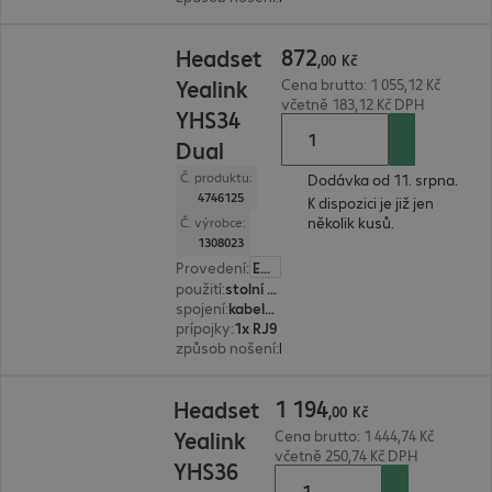
872,00 Kč
872
Headset
,
00
Kč
Yealink
Cena brutto: 1 055,12 Kč
včetně 183,12 Kč DPH
YHS34
Dual
Č. produktu:
Dodávka od 11. srpna.
4746125
K dispozici je již jen
několik kusů.
Č. výrobce:
1308023
Provedení
:
Evropa
použití
:
stolní telefon
spojení
:
kabelové
prípojky
:
1x RJ9
způsob nošení
:
binaurální
1 194,00 Kč
1
194
Headset
,
00
Kč
Yealink
Cena brutto: 1 444,74 Kč
včetně 250,74 Kč DPH
YHS36