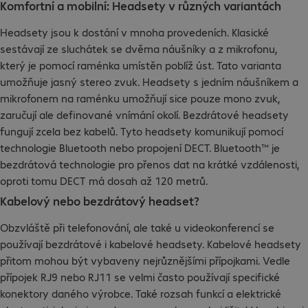
Komfortní a mobilní: Headsety v různých variantách
Headsety jsou k dostání v mnoha provedeních. Klasické
sestávají ze sluchátek se dvěma náušníky a z mikrofonu,
který je pomocí raménka umístěn poblíž úst. Tato varianta
umožňuje jasný stereo zvuk. Headsety s jedním náušníkem a
mikrofonem na raménku umožňují sice pouze mono zvuk,
zaručují ale definované vnímání okolí. Bezdrátové headsety
fungují zcela bez kabelů. Tyto headsety komunikují pomocí
technologie Bluetooth nebo propojení DECT. Bluetooth™ je
bezdrátová technologie pro přenos dat na krátké vzdálenosti,
oproti tomu DECT má dosah až 120 metrů.
Kabelový nebo bezdrátový headset?
Obzvláště při telefonování, ale také u videokonferencí se
používají bezdrátové i kabelové headsety. Kabelové headsety
přitom mohou být vybaveny nejrůznějšími přípojkami. Vedle
přípojek RJ9 nebo RJ11 se velmi často používají specifické
konektory daného výrobce. Také rozsah funkcí a elektrické