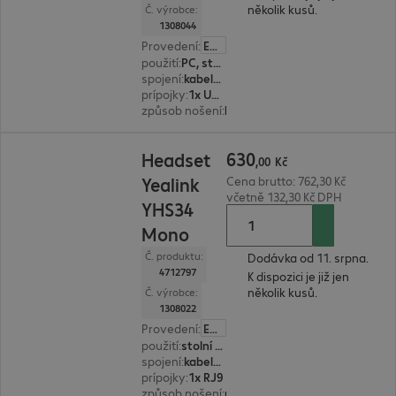
několik kusů.
Č. výrobce:
1308044
Provedení
:
Evropa
použití
:
PC, stolní telefon, notebook
spojení
:
kabelové
prípojky
:
1x USB typ A
způsob nošení
:
binaurální
630,00 Kč
630
Headset
,
00
Kč
Yealink
Cena brutto: 762,30 Kč
včetně 132,30 Kč DPH
YHS34
Mono
Č. produktu:
Dodávka od 11. srpna.
4712797
K dispozici je již jen
několik kusů.
Č. výrobce:
1308022
Provedení
:
Evropa
použití
:
stolní telefon
spojení
:
kabelové
prípojky
:
1x RJ9
způsob nošení
:
monaurální