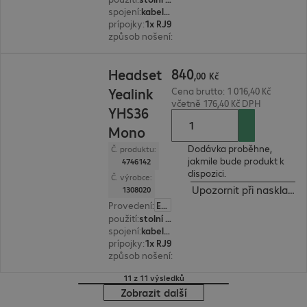
spojení
:
kabelové
prípojky
:
1x RJ9
způsob nošení
:
binaurální
840,00 Kč
840
Headset
,
00
Kč
Yealink
Cena brutto: 1 016,40 Kč
včetně 176,40 Kč DPH
YHS36
Mono
Dodávka proběhne,
Č. produktu:
jakmile bude produkt k
4746142
dispozici.
Č. výrobce:
Upozornit při naskladně
1308020
Provedení
:
Evropa
použití
:
stolní telefon
spojení
:
kabelové
prípojky
:
1x RJ9
způsob nošení
:
monaurální
11 z 11 výsledků
Zobrazit další