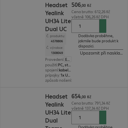
506
Headset
,
00
Kč
Yealink
Cena brutto: 612,26 Kč
včetně 106,26 Kč DPH
UH34 Lite
Dual UC
Dodávka proběhne,
Č. produktu:
jakmile bude produkt k
4578806
dispozici.
Č. výrobce:
Upozornit při naskladně
1308049
Provedení
:
Evropa
použití
:
PC, stolní telefon, notebook
spojení
:
kabelové
prípojky
:
1x USB typ A
způsob nošení
:
binaurální
654,00 Kč
654
Headset
,
00
Kč
Yealink
Cena brutto: 791,34 Kč
včetně 137,34 Kč DPH
UH34 Lite
Dual
Dodávka proběhne,