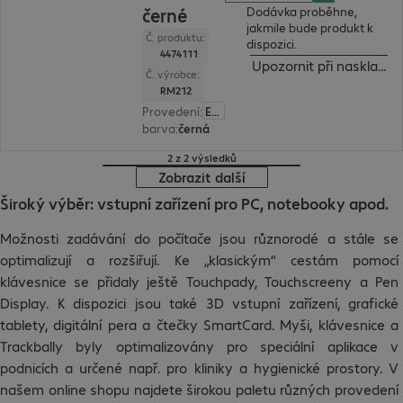
černé
Dodávka proběhne,
jakmile bude produkt k
Č. produktu:
dispozici.
4474111
Upozornit při naskladně
Č. výrobce:
RM212
Provedení
:
Evropa
barva
:
černá
2 z 2 výsledků
Zobrazit další
Široký výběr: vstupní zařízení pro PC, notebooky apod.
Možnosti zadávání do počítače jsou různorodé a stále se
optimalizují a rozšiřují. Ke „klasickým“ cestám pomocí
klávesnice se přidaly ještě Touchpady, Touchscreeny a Pen
Display. K dispozici jsou také 3D vstupní zařízení, grafické
tablety, digitální pera a čtečky SmartCard. Myši, klávesnice a
Trackbally byly optimalizovány pro speciální aplikace v
podnicích a určené např. pro kliniky a hygienické prostory. V
našem online shopu najdete širokou paletu různých provedení