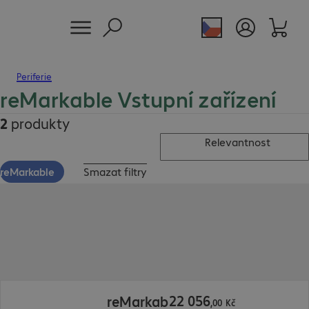
Periferie
reMarkable Vstupní zařízení
2
produkty
Relevantnost
reMarkable
Smazat filtry
22 056,00 Kč
22
056
reMarkab
,
00
Kč