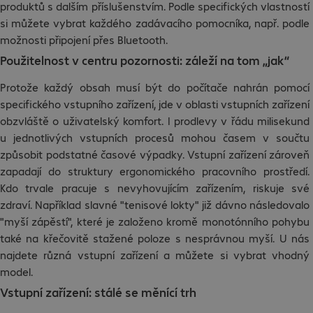
produktů s dalším příslušenstvím. Podle specifických vlastností
si můžete vybrat každého zadávacího pomocníka, např. podle
možnosti připojení přes Bluetooth.
Použitelnost v centru pozornosti: záleží na tom „jak“
Protože každý obsah musí být do počítače nahrán pomocí
specifického vstupního zařízení, jde v oblasti vstupních zařízení
obzvláště o uživatelský komfort. I prodlevy v řádu milisekund
u jednotlivých vstupních procesů mohou časem v součtu
způsobit podstatné časové výpadky. Vstupní zařízení zároveň
zapadají do struktury ergonomického pracovního prostředí.
Kdo trvale pracuje s nevyhovujícím zařízením, riskuje své
zdraví. Například slavné "tenisové lokty" již dávno následovalo
"myší zápěstí", které je založeno kromě monotónního pohybu
také na křečovitě stažené poloze s nesprávnou myší. U nás
najdete různá vstupní zařízení a můžete si vybrat vhodný
model.
Vstupní zařízení: stálé se měnící trh