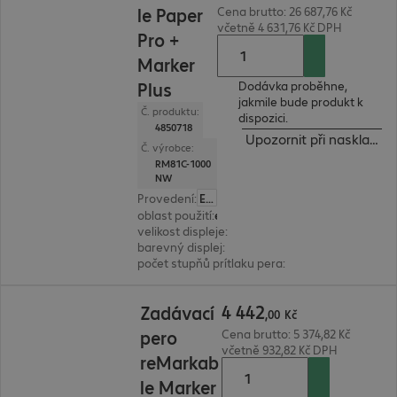
le Paper
Cena brutto: 26 687,76 Kč
včetně 4 631,76 Kč DPH
Pro +
Marker
Plus
Dodávka proběhne,
jakmile bude produkt k
Č. produktu:
dispozici.
4850718
Upozornit při naskladně
Č. výrobce:
RM81C-1000
NW
Provedení
:
Evropa
oblast použití
:
elektronický podpis, Digital notepad
velikost displeje
:
29,9 cm (11,8")
barevný displej
:
ano
počet stupňů prítlaku pera
:
4.096
4 442,00 Kč
4
442
Zadávací
,
00
Kč
pero
Cena brutto: 5 374,82 Kč
včetně 932,82 Kč DPH
reMarkab
le Marker