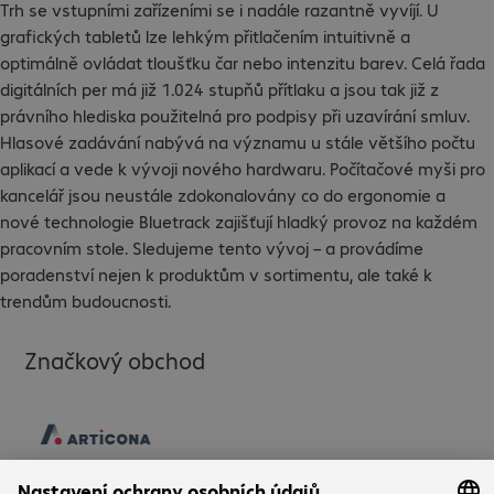
Trh se vstupními zařízeními se i nadále razantně vyvíjí. U
grafických tabletů lze lehkým přitlačením intuitivně a
optimálně ovládat tloušťku čar nebo intenzitu barev. Celá řada
digitálních per má již 1.024 stupňů přítlaku a jsou tak již z
právního hlediska použitelná pro podpisy při uzavírání smluv.
Hlasové zadávání nabývá na významu u stále většího počtu
aplikací a vede k vývoji nového hardwaru. Počítačové myši pro
kancelář jsou neustále zdokonalovány co do ergonomie a
nové technologie Bluetrack zajišťují hladký provoz na každém
pracovním stole. Sledujeme tento vývoj – a provádíme
poradenství nejen k produktům v sortimentu, ale také k
trendům budoucnosti.
Značkový obchod