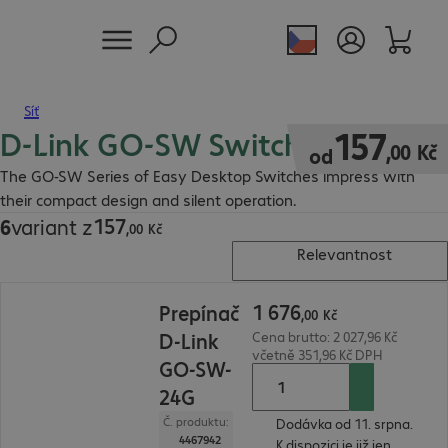
Síť
D-Link GO-SW Switch
157,00 Kč
157
,
00
Kč
od
The GO-SW Series of Easy Desktop Switches impress with
their compact design and silent operation.
157
6
variant z
157,00 Kč
,
00
Kč
Relevantnost
1 676,00 Kč
1
676
Prepínač
,
00
Kč
D-Link
Cena brutto: 2 027,96 Kč
včetně 351,96 Kč DPH
GO-SW-
24G
Č. produktu:
Dodávka od 11. srpna.
4467942
K dispozici je již jen