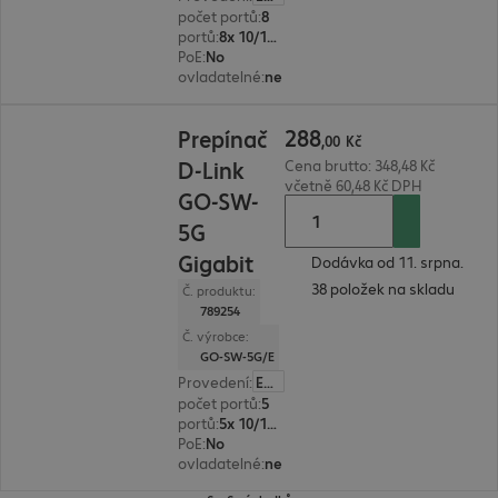
počet portů
:
8
portů
:
8x 10/100/1000 RJ45
PoE
:
No
ovladatelné
:
ne
288,00 Kč
288
Prepínač
,
00
Kč
D-Link
Cena brutto: 348,48 Kč
včetně 60,48 Kč DPH
GO-SW-
5G
Gigabit
Dodávka od 11. srpna.
38 položek na skladu
Č. produktu:
789254
Č. výrobce:
GO-SW-5G/E
Provedení
:
Evropa
počet portů
:
5
portů
:
5x 10/100/1000 RJ45
PoE
:
No
ovladatelné
:
ne