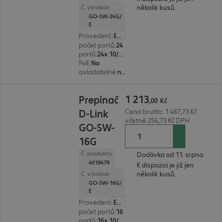
několik kusů.
Č. výrobce:
GO-SW-24G/
E
Provedení
:
Evropa
počet portů
:
24
portů
:
24x 10/100/1000 RJ45
PoE
:
No
ovladatelné
:
ne
1 213,00 Kč
1
213
Prepínač
,
00
Kč
D-Link
Cena brutto: 1 467,73 Kč
včetně 254,73 Kč DPH
GO-SW-
16G
Č. produktu:
Dodávka od 11. srpna.
4019479
K dispozici je již jen
několik kusů.
Č. výrobce:
GO-SW-16G/
E
Provedení
:
Evropa
počet portů
:
16
portů
:
16x 10/100/1000 RJ45