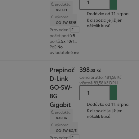
Č. produktu:
851121
Dodávka od 11. srpna.
Č. výrobce:
K dispozici je již jen
GO-SW-5E/E
několik kusů.
Provedení
:
Evropa
počet portů
:
5
portů
:
5x 10/100 RJ45
PoE
:
No
ovladatelné
:
ne
398,00 Kč
398
Prepínač
,
00
Kč
D-Link
Cena brutto: 481,58 Kč
včetně 83,58 Kč DPH
GO-SW-
8G
Gigabit
Dodávka od 11. srpna.
K dispozici je již jen
Č. produktu:
několik kusů.
806574
Č. výrobce:
GO-SW-8G/E
Provedení
:
Evropa