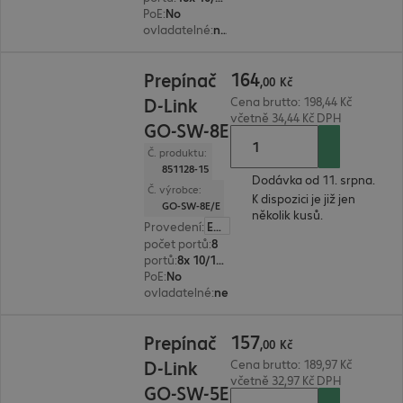
PoE
:
No
ovladatelné
:
ne
164,00 Kč
164
Prepínač
,
00
Kč
D-Link
Cena brutto: 198,44 Kč
včetně 34,44 Kč DPH
GO-SW-8E
Č. produktu:
851128-15
Dodávka od 11. srpna.
Č. výrobce:
K dispozici je již jen
GO-SW-8E/E
několik kusů.
Provedení
:
Evropa
počet portů
:
8
portů
:
8x 10/100 RJ45
PoE
:
No
ovladatelné
:
ne
157,00 Kč
157
Prepínač
,
00
Kč
D-Link
Cena brutto: 189,97 Kč
včetně 32,97 Kč DPH
GO-SW-5E