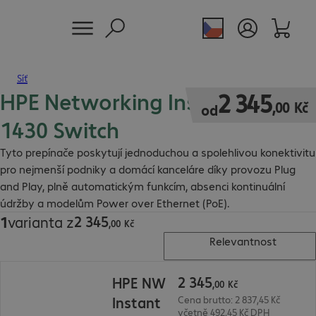
Síť
HPE Networking Instant On
2 345,00 Kč
2
345
,
00
Kč
od
1430 Switch
Tyto prepínače poskytují jednoduchou a spolehlivou konektivitu
pro nejmenší podniky a domácí kanceláre díky provozu Plug
and Play, plně automatickým funkcím, absenci kontinuální
údržby a modelům Power over Ethernet (PoE).
2
345
1
varianta z
2 345,00 Kč
,
00
Kč
Relevantnost
2 345,00 Kč
2
345
HPE NW
,
00
Kč
Instant
Cena brutto: 2 837,45 Kč
včetně 492,45 Kč DPH