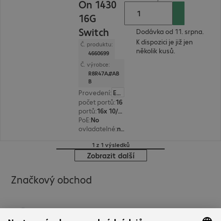
On 1430
16G
Switch
Dodávka od 11. srpna.
K dispozici je již jen
Č. produktu:
několik kusů.
4660699
Č. výrobce:
R8R47A#AB
B
Provedení
:
Evropa
počet portů
:
16
portů
:
16x 10/100/1000 RJ45
PoE
:
No
ovladatelné
:
ne
1 z 1 výsledků
Zobrazit další
Značkový obchod