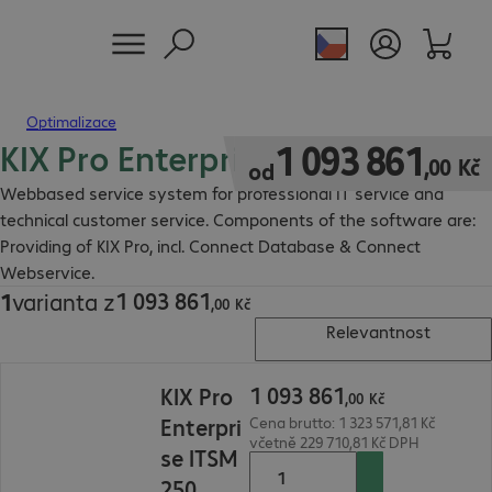
Optimalizace
KIX Pro Enterprise
1 093 861,00 Kč
1
093
861
,
00
Kč
od
Webbased service system for professional IT service and
technical customer service. Components of the software are:
Providing of KIX Pro, incl. Connect Database & Connect
Webservice.
1
093
861
1
varianta z
1 093 861,00 Kč
,
00
Kč
Relevantnost
1 093 861,00 Kč
1
093
861
KIX Pro
,
00
Kč
Enterpri
Cena brutto: 1 323 571,81 Kč
včetně 229 710,81 Kč DPH
se ITSM
250