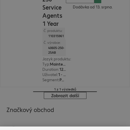
Service
Dodávka od 13. srpna.
Agents
1 Year
Č. produktu:
110315961
Č. výrobce:
40605-250-
25AB
Jazyk produktu
:
Angličtina, Francouzština, Němč
Typ
:
Maintenance včetně podpory
Duration
:
12 month(s)
Uživatel
:
1 - 999999
Segment
:
Podniková sféra, vzdělávání, státní správa
1 z 1 výsledků
Zobrazit další
Značkový obchod