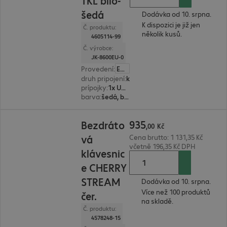
TKL bílo-
šedá
Dodávka od 10. srpna.
K dispozici je již jen
Č. produktu:
několik kusů.
4605114-99
Č. výrobce:
JK-8600EU-0
Provedení
:
Evropa (anglicky)
druh pripojení
:
kabelové
prípojky
:
1x USB typ A
barva
:
šedá, bílá
935,00 Kč
935
Bezdráto
,
00
Kč
vá
Cena brutto: 1 131,35 Kč
včetně 196,35 Kč DPH
klávesnic
e CHERRY
STREAM
Dodávka od 10. srpna.
Více než 100 produktů
čer.
na skladě.
Č. produktu:
4578248-15