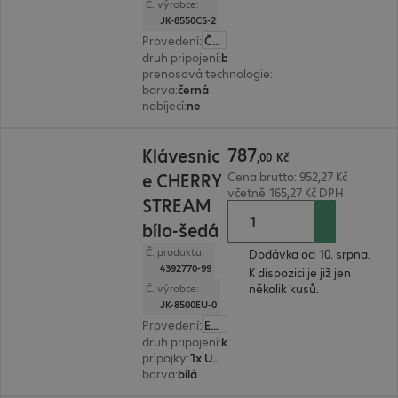
Č. výrobce:
JK-8550CS-2
Provedení
:
Česká
druh pripojení
:
bez kabelu
prenosová technologie
:
2,4 GHz, pres prijímač 
barva
:
černá
nabíjecí
:
ne
787,00 Kč
787
Klávesnic
,
00
Kč
e CHERRY
Cena brutto: 952,27 Kč
včetně 165,27 Kč DPH
STREAM
bílo-šedá
Č. produktu:
Dodávka od 10. srpna.
4392770-99
K dispozici je již jen
několik kusů.
Č. výrobce:
JK-8500EU-0
Provedení
:
Evropa (anglicky)
druh pripojení
:
kabelové
prípojky
:
1x USB typ A
barva
:
bílá