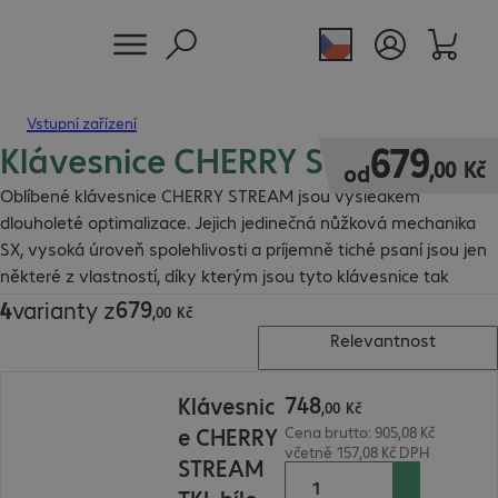
Vstupní zařízení
Klávesnice CHERRY STREAM
679,00 Kč
679
,
00
Kč
od
Oblíbené klávesnice CHERRY STREAM jsou výsledkem
dlouholeté optimalizace. Jejich jedinečná nůžková mechanika
SX, vysoká úroveň spolehlivosti a príjemně tiché psaní jsou jen
některé z vlastností, díky kterým jsou tyto klávesnice tak
výjimečné.
679
4
varianty z
679,00 Kč
,
00
Kč
Relevantnost
748,00 Kč
748
Klávesnic
,
00
Kč
e CHERRY
Cena brutto: 905,08 Kč
včetně 157,08 Kč DPH
STREAM