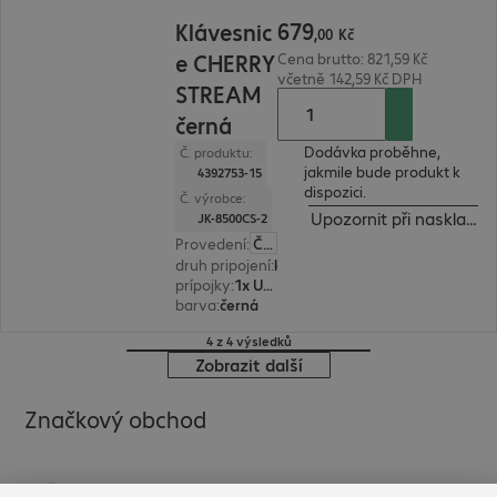
679,00 Kč
679
Klávesnic
,
00
Kč
e CHERRY
Cena brutto: 821,59 Kč
včetně 142,59 Kč DPH
STREAM
černá
Dodávka proběhne,
Č. produktu:
jakmile bude produkt k
4392753-15
dispozici.
Č. výrobce:
Upozornit při naskladně
JK-8500CS-2
Provedení
:
Česká
druh pripojení
:
kabelové
prípojky
:
1x USB typ A
barva
:
černá
4 z 4 výsledků
Zobrazit další
Značkový obchod