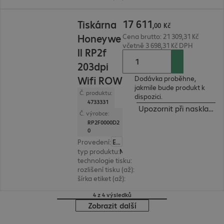
17 611,00 Kč
17
611
Tiskárna
,
00
Kč
Honeywe
Cena brutto: 21 309,31 Kč
včetně 3 698,31 Kč DPH
ll RP2f
203dpi
Wifi ROW
Dodávka proběhne,
jakmile bude produkt k
Č. produktu:
dispozici.
4733331
Upozornit při naskladně
Č. výrobce:
RP2F0000D2
0
Provedení
:
Evropa
typ produktu
:
Mobile label printer
technologie tisku
:
termodirekt
rozlišení tisku (až)
:
203 dpi
šírka etiket (až)
:
57 mm
4 z 4 výsledků
Zobrazit další