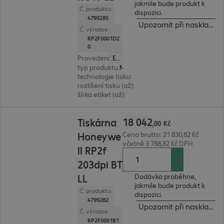
jakmile bude produkt k
Č. produktu:
dispozici.
4799285
Upozornit při naskladně
Č. výrobce:
RP2F0001D2
0
Provedení
:
Evropa
typ produktu
:
Mobile label printer
technologie tisku
:
termodirekt
rozlišení tisku (až)
:
203 dpi
šírka etiket (až)
:
57 mm
18 042,00 Kč
18
042
Tiskárna
,
00
Kč
Honeywe
Cena brutto: 21 830,82 Kč
včetně 3 788,82 Kč DPH
ll RP2f
203dpi BT
LL
Dodávka proběhne,
jakmile bude produkt k
Č. produktu:
dispozici.
4799282
Upozornit při naskladně
Č. výrobce:
RP2F0001B1