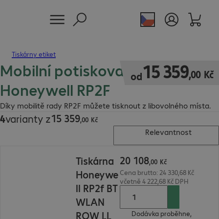
Tiskárny etiket
Mobilní potiskovač etiket
15 359,00 Kč
15
359
,
00
Kč
od
Honeywell RP2F
Díky mobilitě rady RP2F můžete tisknout z libovolného místa.
15
359
4
varianty z
15 359,00 Kč
,
00
Kč
Relevantnost
20 108,00 Kč
20
108
Tiskárna
,
00
Kč
Honeywe
Cena brutto: 24 330,68 Kč
včetně 4 222,68 Kč DPH
ll RP2f BT
WLAN
ROW LL
Dodávka proběhne,