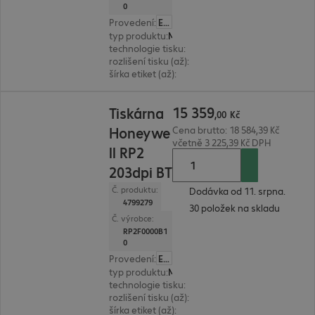
0
Provedení
:
Evropa
typ produktu
:
Mobile label printer
technologie tisku
:
termodirekt
rozlišení tisku (až)
:
203 dpi
šírka etiket (až)
:
57 mm
15 359,00 Kč
15
359
Tiskárna
,
00
Kč
Honeywe
Cena brutto: 18 584,39 Kč
včetně 3 225,39 Kč DPH
ll RP2
203dpi BT
Č. produktu:
Dodávka od 11. srpna.
4799279
30 položek na skladu
Č. výrobce:
RP2F0000B1
0
Provedení
:
Evropa
typ produktu
:
Mobile label printer
technologie tisku
:
termodirekt
rozlišení tisku (až)
:
203 dpi
šírka etiket (až)
:
57 mm