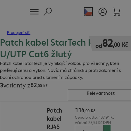
Propojení sítí
Patch kabel StarTech RJ45
82,00 Kč
82
,
00
Kč
od
U/UTP Cat6 žlutý
Patch kabel StarTech je vynikající volbou pro všechny, kterí
preferují cenu a výkon. Navíc má chráničku proti zalomení s
boční ochranou pred ulomením západky.
82
3
varianty z
82,00 Kč
,
00
Kč
Relevantnost
114,00 Kč
114
Patch
,
00
Kč
kabel
Cena brutto: 137,94 Kč
včetně 23,94 Kč DPH
RJ45