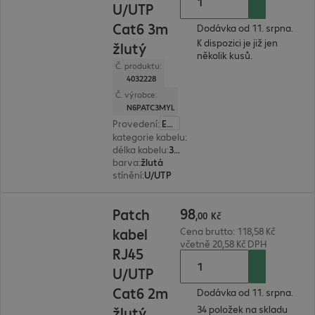
U/UTP
Cat6 3m
Dodávka od 11. srpna.
K dispozici je již jen
žlutý
několik kusů.
Č. produktu:
4032228
Č. výrobce:
N6PATC3MYL
Provedení
:
Evropa
kategorie kabelu
:
Cat6
délka kabelu
:
3 m
barva
:
žlutá
stínění
:
U/UTP
98,00 Kč
98
Patch
,
00
Kč
kabel
Cena brutto: 118,58 Kč
včetně 20,58 Kč DPH
RJ45
U/UTP
Cat6 2m
Dodávka od 11. srpna.
34 položek na skladu
žlutý