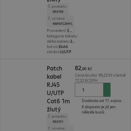
Č. produktu:
953159
Č. výrobce:
N6PATC2MYL
Provedení
:
Evropa
kategorie kabelu
:
Cat6
délka kabelu
:
2 m
barva
:
žlutá
stínění
:
U/UTP
82,00 Kč
82
Patch
,
00
Kč
kabel
Cena brutto: 99,22 Kč včetně
17,22 Kč DPH
RJ45
U/UTP
Cat6 1m
Dodávka od 11. srpna.
K dispozici je již jen
žlutý
několik kusů.
Č. produktu:
953151
Č. výrobce: