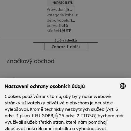
N6PATC1MYL
Provedení
:
Evropa
kategorie kabelu
:
Cat6
délka kabelu
:
1 m
barva
:
žlutá
stínění
:
U/UTP
3 z 3 výsledků
Zobrazit další
Značkový obchod
Společnost